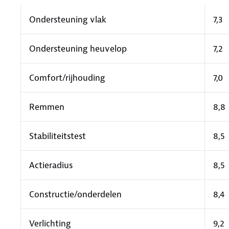
Ondersteuning vlak
7,3
Ondersteuning heuvelop
7,2
Comfort/rijhouding
7,0
Remmen
8,8
Stabiliteitstest
8,5
Actieradius
8,5
Constructie/onderdelen
8,4
Verlichting
9,2