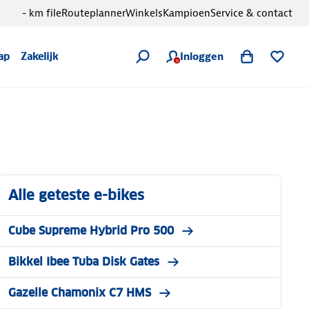
- km file
Routeplanner
Winkels
Kampioen
Service & contact
Inloggen
ap
Zakelijk
Alle geteste e-bikes
Cube Supreme Hybrid Pro 500
Bikkel Ibee Tuba Disk Gates
Gazelle Chamonix C7 HMS