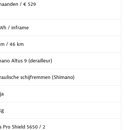
maanden / € 529
Wh / inframe
km / 46 km
ano Altus 9 (derailleur)
raulische schijfremmen (Shimano)
ja
kg
 Pro Shield 5650 / 2