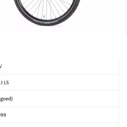
V
.1 LS
(goed)
099