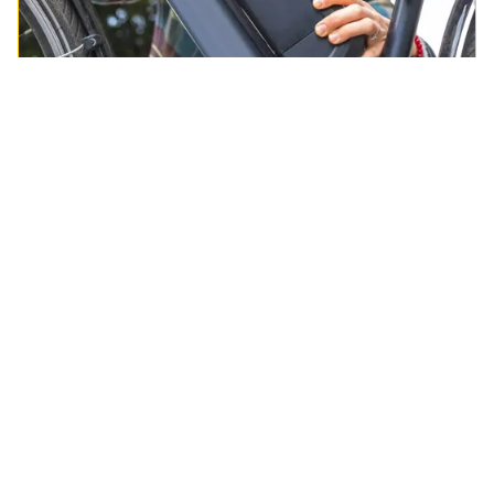
Fietsaccu kopen
Zoek op merk, model of typenummer en fiets
zorgeloos verder
Regel het snel
Service & Contact
Fietstests
E-bike keuzehulp
Fietsen en fietsaccessoires
Fietsassortiment