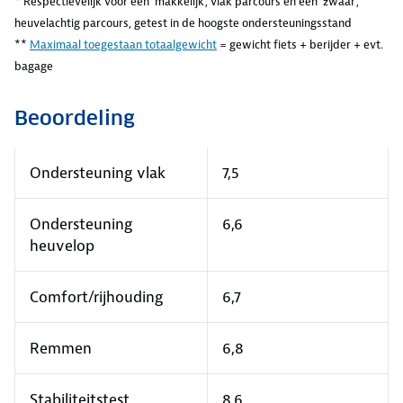
* Respectievelijk voor een 'makkelijk', vlak parcours en een 'zwaar',
heuvelachtig parcours, getest in de hoogste ondersteuningsstand
**
Maximaal toegestaan totaalgewicht
= gewicht fiets + berijder + evt.
bagage
Beoordeling
Ondersteuning vlak
7,5
Ondersteuning
6,6
heuvelop
Comfort/rijhouding
6,7
Remmen
6,8
Stabiliteitstest
8,6