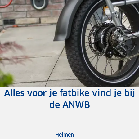
Vergelijk verschillende
Alles voor je fatbike vind je bij
merken
de ANWB
Zoek, vind en vergelijk fatbikes
Bekijk onze e-bike vergelijker
Helmen