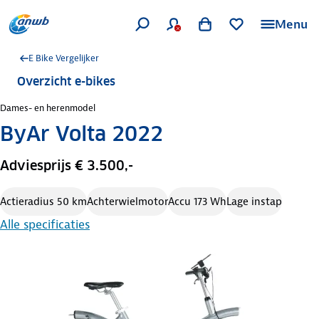
Menu
E Bike Vergelijker
Overzicht e-bikes
Dames- en herenmodel
ByAr Volta 2022
Adviesprijs € 3.500,-
Actieradius 50 km
Achterwielmotor
Accu 173 Wh
Lage instap
Alle specificaties