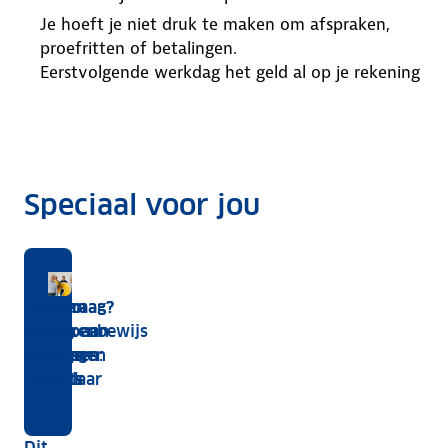
Je hoeft je niet druk te maken om afspraken,
proefritten of betalingen.
Eerstvolgende werkdag het geld al op je rekening
Speciaal voor jou
Onderhoudsboekje
Je auto
Zo gaan
Nieuw
Auto
Autovraag?
Autovraag?
van
online
auto
kentekenbewijs
verkopen
Stel 'm aan
Stel 'm aan
je
verkopen:
opkopers
aanvragen
aan een
onze
onze
auto
tips
te werk
handelaar
experts
experts
kwijt:
wat
Dit