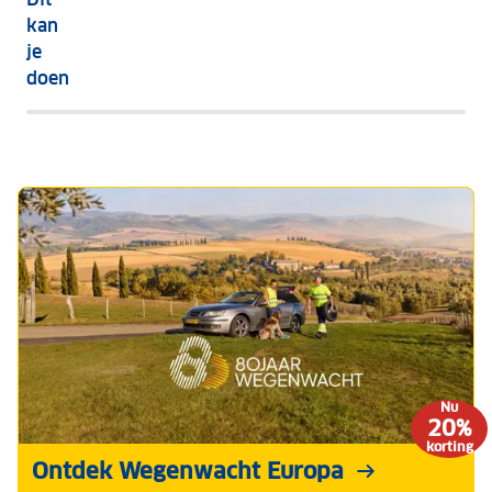
nu?
kan
je
doen
Nu
20%
korting
Ontdek Wegenwacht Europa