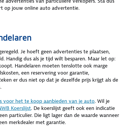
e advertenties van particuliere verkopers. Sta dus
rt op jouw online auto advertentie.
andelaren
eregeld. Je hoeft geen advertenties te plaatsen,
d. Handig dus als je tijd wilt besparen. Maar let op:
verkoopt. Handelaren moeten tenslotte ook marge
kosten, een reservering voor garantie,
n er dus niet op dat je dezelfde prijs krijgt als de
.
ps voor het te koop aanbieden van je auto
. Wil je
WB Koerslijst
. De koerslijst geeft ook een indicatie
en particulier. Die ligt lager dan de waarde wanneer
 een merkdealer met garantie.