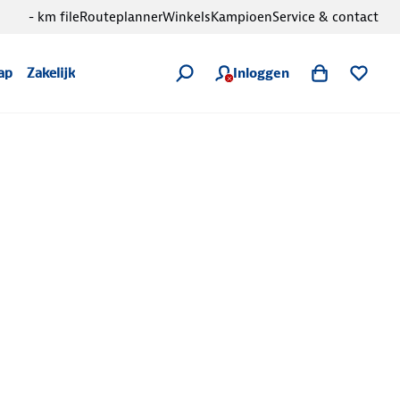
- km file
Routeplanner
Winkels
Kampioen
Service & contact
Inloggen
ap
Zakelijk