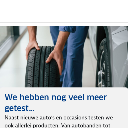
Auto
Auto
Auto
Auto
Auto
Auto
review
review
review
review
review
review
We hebben nog veel meer
getest…
Naast nieuwe auto’s en occasions testen we
ook allerlei producten. Van autobanden tot