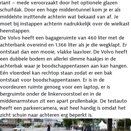
riant – mede veroorzaakt door het optionele glazen
schuifdak. Door een hoge middentunnel kom je er als
middelste inzittende achterin wat bekaaid van af. Je
moet bij instappen achterin nadrukkelijk over de wielkast
heenstappen.
De Volvo heeft een bagageruimte van 460 liter met de
achterbank overeind en 1.366 liter als je die wegklapt. Er
ontstaat dan een mooie, vlakke laavloer. De Volvo heeft
een dubbele bodem en allerlei slimme haakjes in de
achterbak waar je boodschappentassen aan kan hangen.
Eén vloerdeel kan rechtop staan zodat er een bak
ontstaat voor boodschappentassen. Er is in de
voordeuren ruimte genoeg voor een laptop, er is
bergruimte onder de linkervoorstoel en in de
middenarmsteun zit een apart prullenbakje. De testauto
heeft een parkeercamera, wat heel handig is omdat het
zicht schuin naar achteren erg beperkt is.