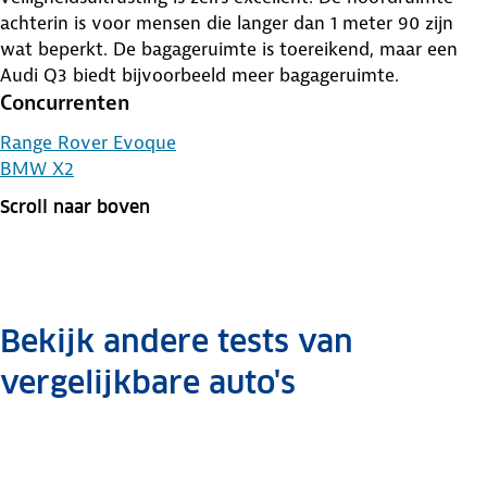
achterin is voor mensen die langer dan 1 meter 90 zijn
wat beperkt. De bagageruimte is toereikend, maar een
Audi Q3 biedt bijvoorbeeld meer bagageruimte.
Concurrenten
Range Rover Evoque
BMW X2
Scroll naar boven
Bekijk andere tests van
vergelijkbare auto's
Mercedes
Seat
Seat
Gla-
Mazda
Mazda