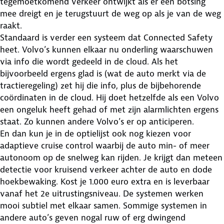
tegemoetkomend verkeer ontwijkt als er een botsing
mee dreigt en je terugstuurt de weg op als je van de weg
raakt.
Standaard is verder een systeem dat Connected Safety
heet. Volvo’s kunnen elkaar nu onderling waarschuwen
via info die wordt gedeeld in de cloud. Als het
bijvoorbeeld ergens glad is (wat de auto merkt via de
tractieregeling) zet hij die info, plus de bijbehorende
coördinaten in de cloud. Hij doet hetzelfde als een Volvo
een ongeluk heeft gehad of met zijn alarmlichten ergens
staat. Zo kunnen andere Volvo’s er op anticiperen.
En dan kun je in de optielijst ook nog kiezen voor
adaptieve cruise control waarbij de auto min- of meer
autonoom op de snelweg kan rijden. Je krijgt dan meteen
detectie voor kruisend verkeer achter de auto en dode
hoekbewaking. Kost je 1.000 euro extra en is leverbaar
vanaf het 2e uitrustingsniveau. De systemen werken
mooi subtiel met elkaar samen. Sommige systemen in
andere auto’s geven nogal ruw of erg dwingend