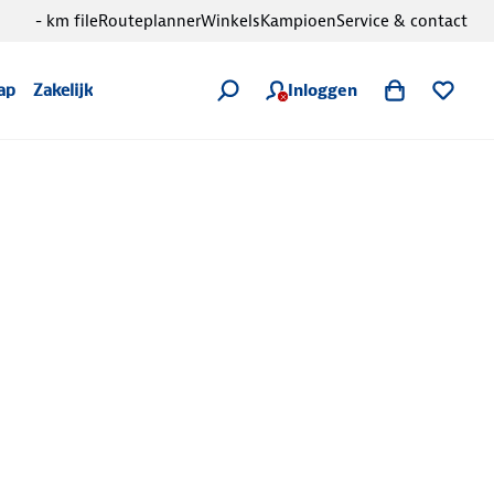
- km file
Routeplanner
Winkels
Kampioen
Service & contact
Inloggen
ap
Zakelijk