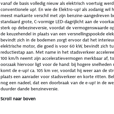
vanaf de basis volledig nieuw als elektrisch voertuig w
conventionele up!. En wie de Elektro-up! als zodanig wil
meest markante verschil met zijn benzine-aangedreven br
standaard grote, C-vormige LED-dagrijlicht aan de voorkan
sterk op debezineversie, voordat de vermogenswaarde op h
de keuzehendel in plaats van een versnellingspookde elek
bevindt zich in de bodemen zorgt ervoor dat het interieu
elektrische motor, die goed is voor 60 kW, bevindt zich t
reductiestap aan. Met name in het stadsverkeer acceleree
100 km/h neemt zijn acceleratievermogen merkbaar af, t
oorzaak hiervoor ligt voor de hand: bij hogere snelheden
komt de e-up! ca. 105 km ver, voordat hij weer aan de st
plaats een aanrader voor stadsverkeer en korte ritten. Be
nog een nadeel, dat een doorbraak van de e-up! in de weg 
duurder dande benzineversie.
Scroll naar boven