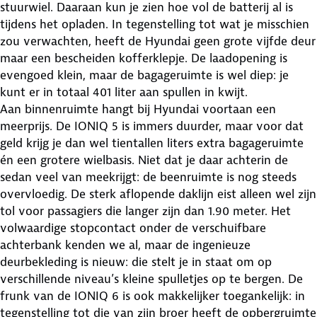
stuurwiel. Daaraan kun je zien hoe vol de batterij al is
tijdens het opladen. In tegenstelling tot wat je misschien
zou verwachten, heeft de Hyundai geen grote vijfde deur
maar een bescheiden kofferklepje. De laadopening is
evengoed klein, maar de bagageruimte is wel diep: je
kunt er in totaal 401 liter aan spullen in kwijt.
Aan binnenruimte hangt bij Hyundai voortaan een
meerprijs. De IONIQ 5 is immers duurder, maar voor dat
geld krijg je dan wel tientallen liters extra bagageruimte
én een grotere wielbasis. Niet dat je daar achterin de
sedan veel van meekrijgt: de beenruimte is nog steeds
overvloedig. De sterk aflopende daklijn eist alleen wel zijn
tol voor passagiers die langer zijn dan 1.90 meter. Het
volwaardige stopcontact onder de verschuifbare
achterbank kenden we al, maar de ingenieuze
deurbekleding is nieuw: die stelt je in staat om op
verschillende niveau’s kleine spulletjes op te bergen. De
frunk van de IONIQ 6 is ook makkelijker toegankelijk: in
tegenstelling tot die van zijn broer heeft de opbergruimte