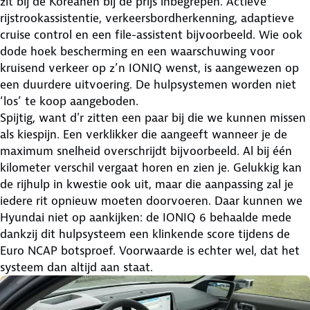
zit bij de Koreanen bij de prijs inbegrepen. Actieve
rijstrookassistentie, verkeersbordherkenning, adaptieve
cruise control en een file-assistent bijvoorbeeld. Wie ook
dode hoek bescherming en een waarschuwing voor
kruisend verkeer op z’n IONIQ wenst, is aangewezen op
een duurdere uitvoering. De hulpsystemen worden niet
‘los’ te koop aangeboden.
Spijtig, want d'r zitten een paar bij die we kunnen missen
als kiespijn. Een verklikker die aangeeft wanneer je de
maximum snelheid overschrijdt bijvoorbeeld. Al bij één
kilometer verschil vergaat horen en zien je. Gelukkig kan
de rijhulp in kwestie ook uit, maar die aanpassing zal je
iedere rit opnieuw moeten doorvoeren. Daar kunnen we
Hyundai niet op aankijken: de IONIQ 6 behaalde mede
dankzij dit hulpsysteem een klinkende score tijdens de
Euro NCAP botsproef. Voorwaarde is echter wel, dat het
systeem dan altijd aan staat.