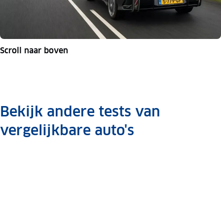
Scroll naar boven
Bekijk andere tests van
vergelijkbare auto's
Dubbeltest
BYD Seal
AWD vs.
Tesla
Dubbeltest
Mercedes
Model 3
Byd
Byd
Xpeng
Xpeng P7
Cla-