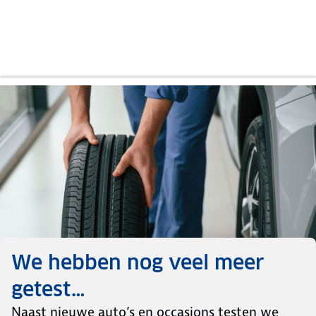
Long Range
Seal
Seal
P7
en G9
Klasse
Vergelijkende
Auto
Auto
Auto
Vergelijkende
Auto
test
review
review
review
test
review
We hebben nog veel meer
getest…
Naast nieuwe auto’s en occasions testen we