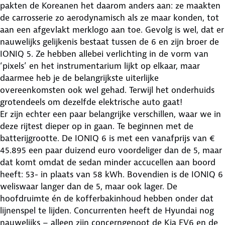
pakten de Koreanen het daarom anders aan: ze maakten
de carrosserie zo aerodynamisch als ze maar konden, tot
aan een afgevlakt merklogo aan toe. Gevolg is wel, dat er
nauwelijks gelijkenis bestaat tussen de 6 en zijn broer de
IONIQ 5. Ze hebben allebei verlichting in de vorm van
‘pixels’ en het instrumentarium lijkt op elkaar, maar
daarmee heb je de belangrijkste uiterlijke
overeenkomsten ook wel gehad. Terwijl het onderhuids
grotendeels om dezelfde elektrische auto gaat!
Er zijn echter een paar belangrijke verschillen, waar we in
deze rijtest dieper op in gaan. Te beginnen met de
batterijgrootte. De IONIQ 6 is met een vanafprijs van €
45.895 een paar duizend euro voordeliger dan de 5, maar
dat komt omdat de sedan minder accucellen aan boord
heeft: 53- in plaats van 58 kWh. Bovendien is de IONIQ 6
weliswaar langer dan de 5, maar ook lager. De
hoofdruimte én de kofferbakinhoud hebben onder dat
lijnenspel te lijden. Concurrenten heeft de Hyundai nog
nauwelijks – alleen zijn concerngenoot de Kia EV6 en de