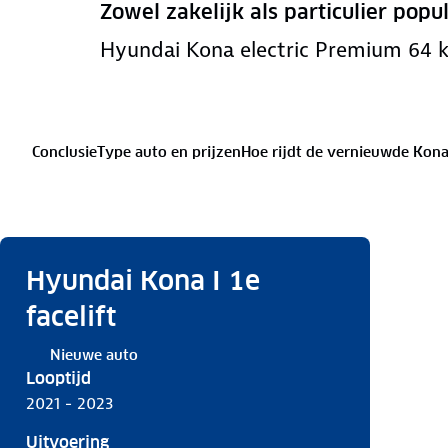
Zowel zakelijk als particulier popul
Hyundai Kona electric Premium 64
Conclusie
Type auto en prijzen
Hoe rijdt de vernieuwde Kona 
De vernieuwde Kona electric en het milieu
Hyundai Kona I 1e
facelift
Nieuwe auto
Looptijd
2021 - 2023
Uitvoering