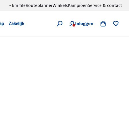
- km file
Routeplanner
Winkels
Kampioen
Service & contact
Inloggen
ap
Zakelijk