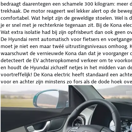
bedraagt daarentegen een schamele 300 kilogram: meer da
trekhaak. De motor reageert wel lekker alert op de beweg
comfortabel. Wat helpt zijn de geweldige stoelen. Wel i
je er snel met je rechterknie tegenaan zit. Bij de Kona ele
Wat extra isolatie had bij zijn opfrisbeurt dan ook geen 
De Hyundai remt automatisch voor fietsers en voetgangers
moet je niet een maar twéé uitrustingsniveaus omhoog. K
waarschuwt de vernieuwde Kona dan dat je voorganger optr
detecteert de EV achteropkomend verkeer om te voorkome
en houdt de Hyundai zichzelf netjes in het midden van de
voortreffelijk! De Kona electric heeft standaard een acht
voor en achter zijn minstens zo fors als de dode hoek ove