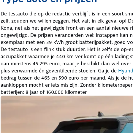
De testauto die op de redactie verblijft is in een soort s
zelf, zouden we willen zeggen. Het valt in elk geval op! D
Kona, net als het gewijzigde front en een aantal nieuwe r
ongewijzigd. De prijzen veranderden wel: instappen kan nu
exemplaar met een 39 kWh groot batterijpakket, goed voor
De testauto is een flink stuk duurder. Het is zelfs de o
accupakket waarmee je 440 km ver komt op één lading s
dan minstens 45.295 euro, maar je beschikt dan wel over d
plus verwarmde én geventileerde stoelen. Ga je de
Hyunda
bedrag tussen de 465 en 590 euro per maand. Als je de hui
aankloppen mocht er iets mis zijn. Zonder kilometerbeper
batterijen: 8 jaar of 160.000 kilometer.