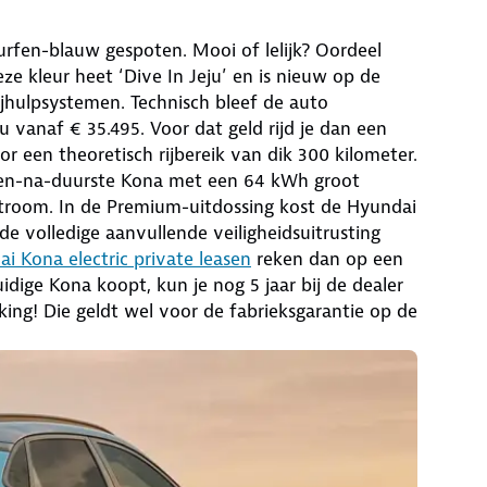
murfen-blauw gespoten. Mooi of lelijk? Oordeel
eze kleur heet ‘Dive In Jeju’ en is nieuw op de
ijhulpsystemen. Technisch bleef de auto
 vanaf € 35.495. Voor dat geld rijd je dan een
 een theoretisch rijbereik van dik 300 kilometer.
p-een-na-duurste Kona met een 64 kWh groot
troom. In de Premium-uitdossing kost de Hyundai
e volledige aanvullende veiligheidsuitrusting
i Kona electric private leasen
reken dan op een
dige Kona koopt, kun je nog 5 jaar bij de dealer
king! Die geldt wel voor de fabrieksgarantie op de