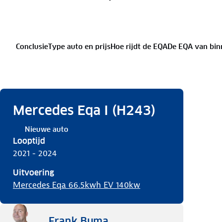
Conclusie
Type auto en prijs
Hoe rijdt de EQA
De EQA van bin
Mercedes Eqa I (H243)
Nieuwe auto
Looptijd
2021 - 2024
Uitvoering
Mercedes Eqa 66.5kwh EV 140kw
Frank Buma