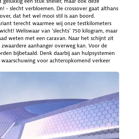
 gelukkig een stuk sneller, maar ook deze
on! - slecht verbloemen. De crossover gaat althans
er, dat het wel mooi stil is aan boord.
riant terecht waarmee wij onze testkilometers
cht! Weliswaar van ‘slechts’ 750 kilogram, maar
aad weten met een caravan. Naar het schijnt zit
en zwaardere aanhanger overweg kan. Voor de
rden bijbetaald. Denk daarbij aan hulpsystemen
een waarschuwing voor achteropkomend verkeer