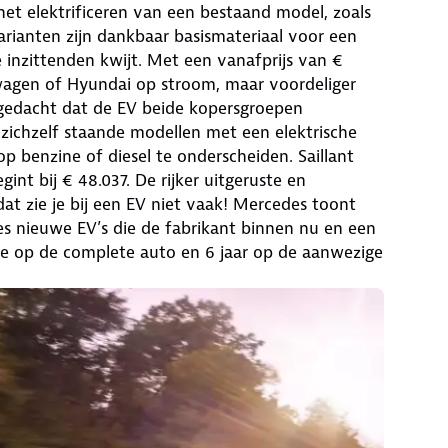
et elektrificeren van een bestaand model, zoals
arianten zijn dankbaar basismateriaal voor een
e inzittenden kwijt. Met een vanafprijs van €
wagen of Hyundai op stroom, maar voordeliger
k gedacht dat de EV beide kopersgroepen
zichzelf staande modellen met een elektrische
op benzine of diesel te onderscheiden. Saillant
gint bij € 48.037. De rijker uitgeruste en
 dat zie je bij een EV niet vaak! Mercedes toont
es nieuwe EV’s die de fabrikant binnen nu en een
ntie op de complete auto en 6 jaar op de aanwezige