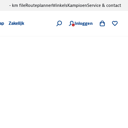
- km file
Routeplanner
Winkels
Kampioen
Service & contact
Inloggen
ap
Zakelijk