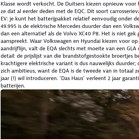
Klasse wordt verkocht. De Duitsers kiezen opnieuw voor h
ze dat al eerder deden met de EQC. Dit soort carrosseriev
EV: je kunt het batterijpakket relatief eenvoudig onder d
49.995 is de elektrische Mercedes duurder dan een Volks
dan een alternatief als de Volvo XC40 P8. Het is niet ge
aanspreekt. Waar Volkswagen en Hyundai kiezen voor op 
aandrijflijn, valt de EQA slechts met moeite van een GLA 
detail: de prijslijst van die brandstofgestookte broertjes be
krachtigere elektrische variant is dus nauwelijks duurder;
zich ambitieus, want de EQA is de tweede van in totaal z
jaar (!) wil introduceren. ‘Das Haus’ verleent 2 jaar gara
batterijen.