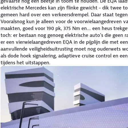
gevaarte nog een beetje in toom te houden. De EQA laadt
elektrische Mercedes kan zijn flinke gewicht - dik twee t
gemeen hard over een verkeersdrempel. Daar staat tegenov
Vooralsnog kun je alleen voor de voorwielaangedreven va
maakten, goed voor 190 pk, 375 Nm en… een heus trekgewi
toch: er bestaan nog genoeg elektrische auto’s die geen r
er een vierwielaangedreven EQA in de pijplijn die met e
aanvullende veiligheidsuitrusting moet nog ouderwets wo
als dode hoek signalering, adaptieve cruise control en 
tijdens het uitstappen.