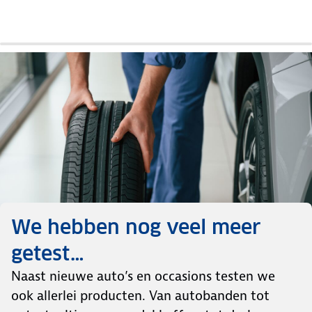
test
review
review
test
test
review
review
review
We hebben nog veel meer
getest…
Naast nieuwe auto’s en occasions testen we
ook allerlei producten. Van autobanden tot