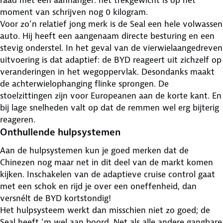
raad met een aanhanger: het trekgewicht is op het
moment van schrijven nog 0 kilogram.
Voor zo’n relatief jong merk is de Seal een hele volwassen
auto. Hij heeft een aangenaam directe besturing en een
stevig onderstel. In het geval van de vierwielaangedreven
uitvoering is dat adaptief: de BYD reageert uit zichzelf op
veranderingen in het wegoppervlak. Desondanks maakt
de achterwielophanging flinke sprongen. De
stoelzittingen zijn voor Europeanen aan de korte kant. En
bij lage snelheden valt op dat de remmen wel erg bijterig
reageren.
Onthullende hulpsystemen
Aan de hulpsystemen kun je goed merken dat de
Chinezen nog maar net in dit deel van de markt komen
kijken. Inschakelen van de adaptieve cruise control gaat
met een schok en rijd je over een oneffenheid, dan
versnélt de BYD kortstondig!
Het hulpsysteem werkt dan misschien niet zo goed; de
Seal heeft ‘m wel aan boord. Net als alle andere gangbare