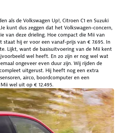
nden als de Volkswagen Up!, Citroen C1 en Suzuki
 Je kunt dus zeggen dat het Volkswagen-concern,
tie van deze drieling. Hoe compact die Mii van
st staat hij er voor een vanaf-prijs van € 7.695. In
te. Lijkt, want de basisuitvoering van de Mii kent
jvoorbeeld wel heeft. En zo zijn er nog wel wat
llemaal ongeveer even duur zijn. Wij rijden de
 compleet uitgerust. Hij heeft nog een extra
rsensoren, airco, boordcomputer en een
ii wel uit op € 12.495.