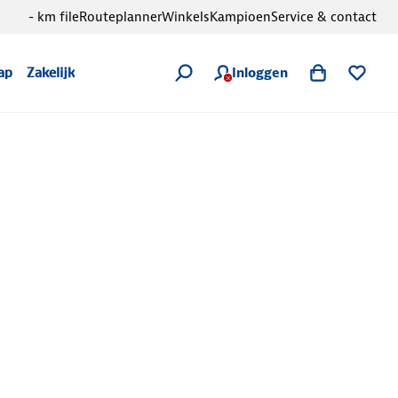
- km file
Routeplanner
Winkels
Kampioen
Service & contact
Inloggen
ap
Zakelijk