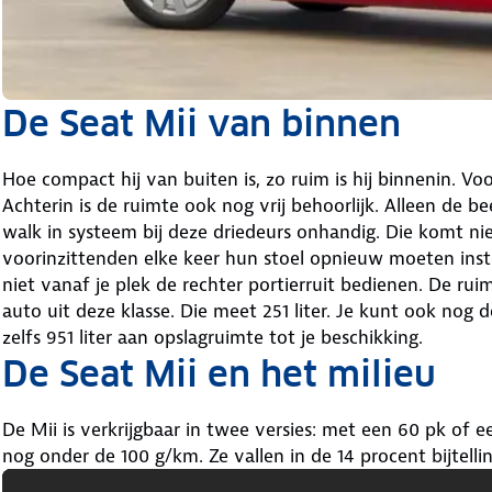
De Seat Mii van binnen
Hoe compact hij van buiten is, zo ruim is hij binnenin. 
Achterin is de ruimte ook nog vrij behoorlijk. Alleen de b
walk in systeem bij deze driedeurs onhandig. Die komt nie
voorinzittenden elke keer hun stoel opnieuw moeten instel
niet vanaf je plek de rechter portierruit bedienen. De ru
auto uit deze klasse. Die meet 251 liter. Je kunt ook no
zelfs 951 liter aan opslagruimte tot je beschikking.
De Seat Mii en het milieu
De Mii is verkrijgbaar in twee versies: met een 60 pk of e
nog onder de 100 g/km. Ze vallen in de 14 procent bijtelli