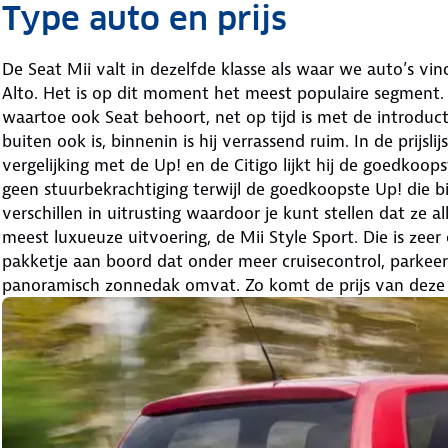
Type auto en prijs
De Seat Mii valt in dezelfde klasse als waar we auto’s vi
Alto. Het is op dit moment het meest populaire segment.
waartoe ook Seat behoort, net op tijd is met de introduc
buiten ook is, binnenin is hij verrassend ruim. In de prijslij
vergelijking met de Up! en de Citigo lijkt hij de goedkoops
geen stuurbekrachtiging terwijl de goedkoopste Up! die bi
verschillen in uitrusting waardoor je kunt stellen dat ze a
meest luxueuze uitvoering, de Mii Style Sport. Die is zeer
pakketje aan boord dat onder meer cruisecontrol, parkee
panoramisch zonnedak omvat. Zo komt de prijs van deze M