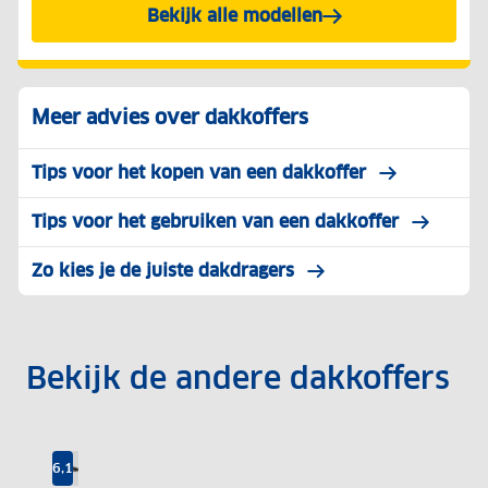
Bekijk alle modellen
Meer advies over dakkoffers
Tips voor het kopen van een dakkoffer
Tips voor het gebruiken van een dakkoffer
Zo kies je de juiste dakdragers
Bekijk de andere dakkoffers
ij
ij
ij
ij
Testwinnaar | 8,8
8,4
8,6
8,5
8,4
Voordelige keus | 7,7
6,1
B
B
B
B