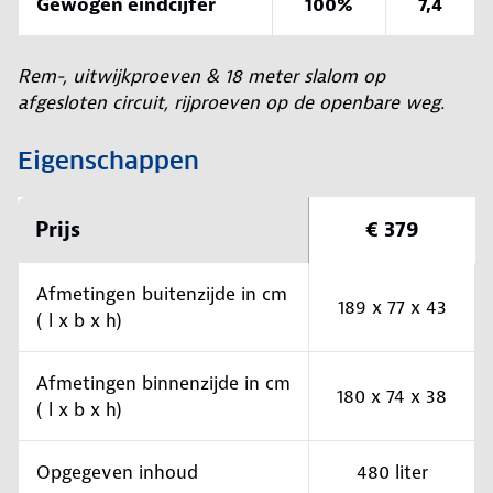
Gewogen eindcijfer
100%
7,4
Rem-, uitwijkproeven & 18 meter slalom op
afgesloten circuit, rijproeven op de openbare weg.
Eigenschappen
Prijs
€ 379
Afmetingen buitenzijde in cm
189 x 77 x 43
( l x b x h)
Afmetingen binnenzijde in cm
180 x 74 x 38
( l x b x h)
Opgegeven inhoud
480 liter