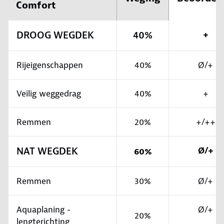
Comfort
DROOG WEGDEK
40%
+
Rijeigenschappen
40%
Ø/+
Veilig weggedrag
40%
+
Remmen
20%
+/++
NAT WEGDEK
Ø/+
60%
Remmen
30%
Ø/+
Aquaplaning -
Ø/+
20%
lengterichting