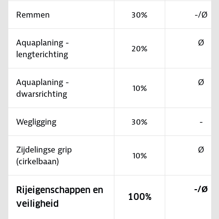
Remmen
30%
-/Ø
Aquaplaning -
Ø
20%
lengterichting
Aquaplaning -
Ø
10%
dwarsrichting
Wegligging
30%
-
Zijdelingse grip
Ø
10%
(cirkelbaan)
-/Ø
Rijeigenschappen en
100%
veiligheid