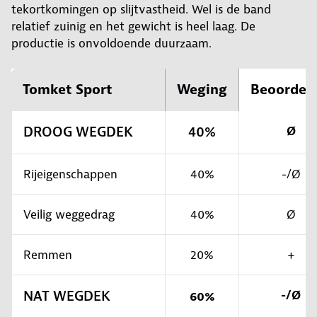
tekortkomingen op slijtvastheid. Wel is de band
relatief zuinig en het gewicht is heel laag. De
productie is onvoldoende duurzaam.
Tomket Sport
Weging
Beoordel
DROOG WEGDEK
40%
Ø
Rijeigenschappen
40%
-/Ø
Veilig weggedrag
40%
Ø
Remmen
20%
+
NAT WEGDEK
-/Ø
60%