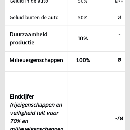
Geluid in de auto
50%
Ø/+
Geluid buiten de auto
50%
Ø
Duurzaamheid
-
10%
productie
Ø
Milieueigenschappen
100%
Eindcijfer
(rijeigenschappen en
veiligheid telt voor
-/Ø
70% en
milieueigenschappen