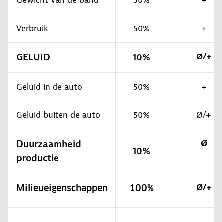
Gewicht van de band
50%
+
Verbruik
50%
+
GELUID
10%
Ø/+
Geluid in de auto
50%
+
Geluid buiten de auto
50%
Ø/+
Duurzaamheid
Ø
10%
productie
Ø/+
Milieueigenschappen
100%