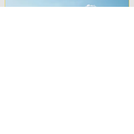
De beste pechhulp, altijd dichtbij
We doen er alles aan je zo snel mogelijk in eigen
auto weer op weg te helpen.