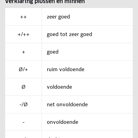
Verklaring plussen en minnen
++
zeer goed
+/++
goed tot zeer goed
+
goed
Ø/+
ruim voldoende
Ø
voldoende
-/Ø
net onvoldoende
-
onvoldoende