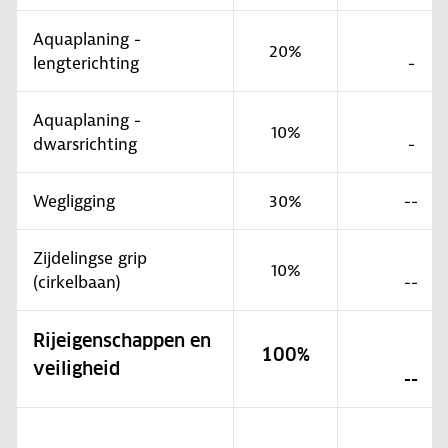
Aquaplaning -
20%
lengterichting
-
Aquaplaning -
10%
dwarsrichting
-
Wegligging
30%
--
Zijdelingse grip
10%
(cirkelbaan)
--
Rijeigenschappen en
100%
veiligheid
--