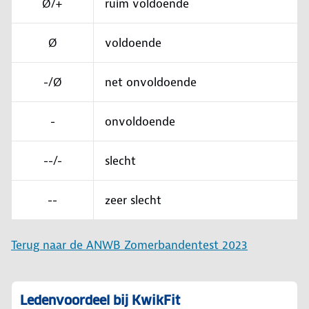
Ø/+
ruim voldoende
Ø
voldoende
-/Ø
net onvoldoende
-
onvoldoende
--/-
slecht
--
zeer slecht
Terug naar de ANWB Zomerbandentest 2023
Ledenvoordeel bij KwikFit