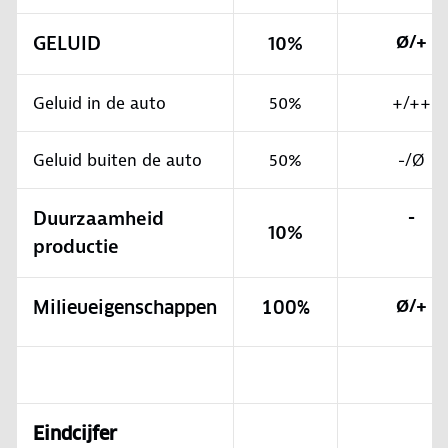
GELUID
10%
Ø/+
Geluid in de auto
50%
+/++
Geluid buiten de auto
50%
-/Ø
Duurzaamheid
-
10%
productie
Ø/+
Milieueigenschappen
100%
Eindcijfer