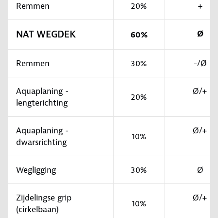
Remmen
20%
+
NAT WEGDEK
Ø
60%
Remmen
30%
-/Ø
Aquaplaning -
Ø/+
20%
lengterichting
Aquaplaning -
Ø/+
10%
dwarsrichting
Wegligging
30%
Ø
Zijdelingse grip
Ø/+
10%
(cirkelbaan)