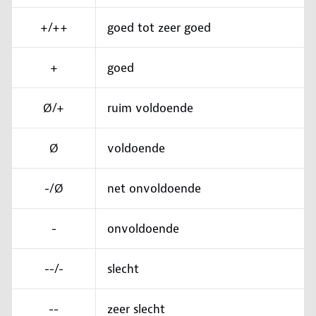
+/++
goed tot zeer goed
+
goed
Ø/+
ruim voldoende
Ø
voldoende
-/Ø
net onvoldoende
-
onvoldoende
--/-
slecht
--
zeer slecht