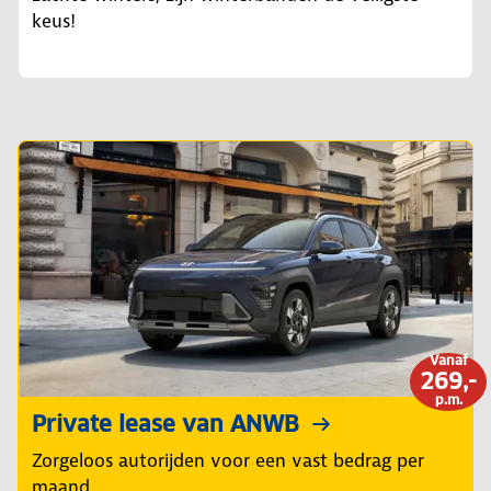
keus!
Vanaf
269,-
p.m.
Private lease van ANWB
Zorgeloos autorijden voor een vast bedrag per
maand.