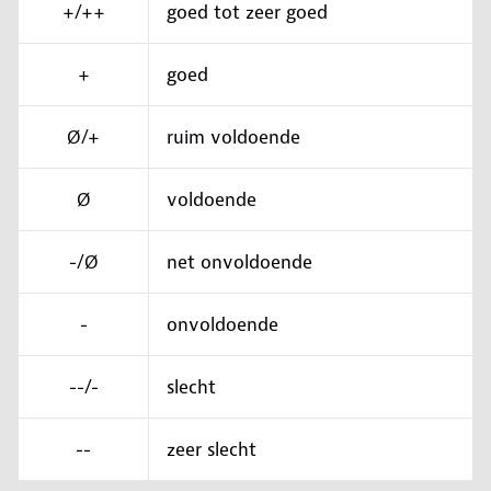
+/++
goed tot zeer goed
+
goed
Ø/+
ruim voldoende
Ø
voldoende
-/Ø
net onvoldoende
-
onvoldoende
--/-
slecht
--
zeer slecht