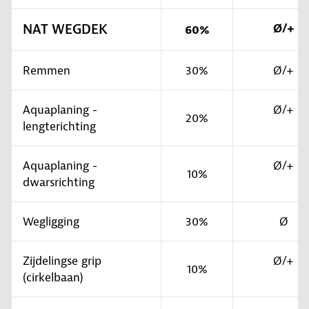
NAT WEGDEK
Ø/+
60%
Remmen
30%
Ø/+
Aquaplaning -
Ø/+
20%
lengterichting
Aquaplaning -
Ø/+
10%
dwarsrichting
Wegligging
30%
Ø
Zijdelingse grip
Ø/+
10%
(cirkelbaan)