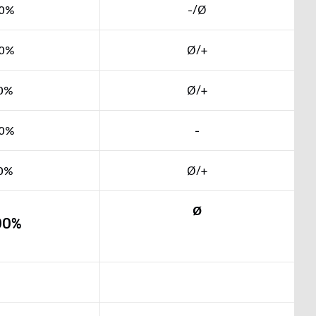
0%
-/Ø
0%
Ø/+
0%
Ø/+
0%
-
0%
Ø/+
Ø
00%