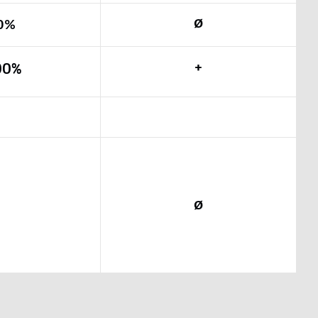
0%
Ø
+
00%
Ø