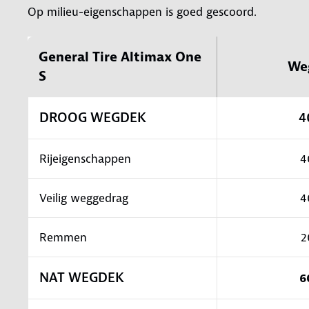
Op milieu-eigenschappen is goed gescoord.
General Tire Altimax One
We
S
DROOG WEGDEK
4
Rijeigenschappen
4
Veilig weggedrag
4
Remmen
2
NAT WEGDEK
6