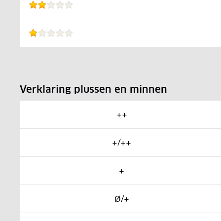
Verklaring plussen en minnen
++
+/++
+
Ø/+