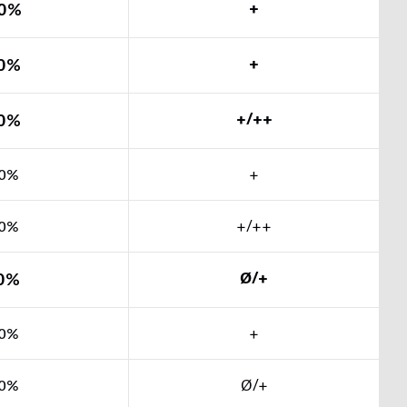
0%
+
0%
+
0%
+/++
0%
+
0%
+/++
0%
Ø/+
0%
+
0%
Ø/+