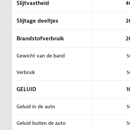
Slijtvastheid
4
Slijtage deeltjes
2
Brandstofverbruik
2
Gewicht van de band
5
Verbruik
5
GELUID
1
Geluid in de auto
5
Geluid buiten de auto
5