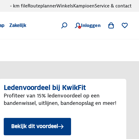
- km file
Routeplanner
Winkels
Kampioen
Service & contact
Inloggen
ap
Zakelijk
Ledenvoordeel bij KwikFit
Profiteer van 15% ledenvoordeel op een
bandenwissel, uitlijnen, bandenopslag en meer!
Bekijk dit voordeel