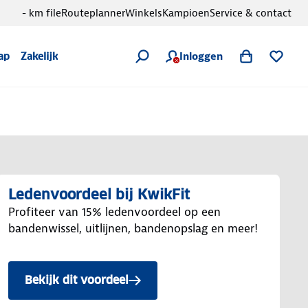
- km file
Routeplanner
Winkels
Kampioen
Service & contact
Inloggen
ap
Zakelijk
Ledenvoordeel bij KwikFit
Profiteer van 15% ledenvoordeel op een
bandenwissel, uitlijnen, bandenopslag en meer!
Bekijk dit voordeel