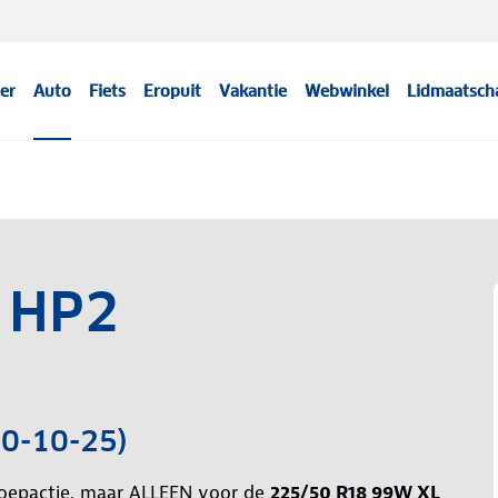
er
Auto
Fiets
Eropuit
Vakantie
Webwinkel
Lidmaatsch
l HP2
10-10-25)
roepactie, maar ALLEEN voor de
225/50 R18 99W XL