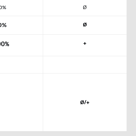
0%
Ø
0%
Ø
+
00%
Ø/+