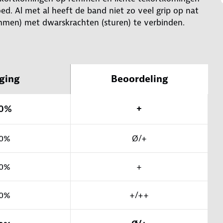
d. Al met al heeft de band niet zo veel grip op nat
mmen) met dwarskrachten (sturen) te verbinden.
ging
Beoordeling
0%
+
0%
Ø/+
0%
+
0%
+/++