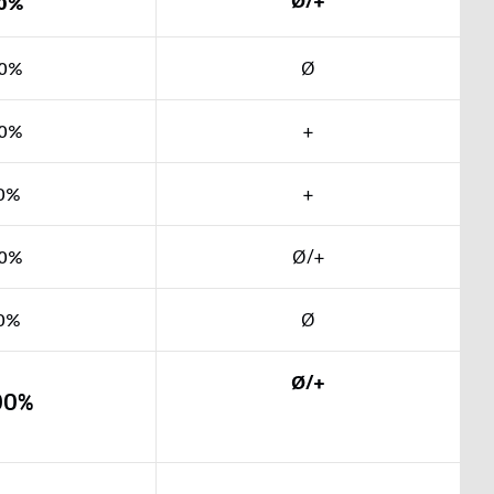
Ø/+
0%
0%
Ø
0%
+
0%
+
0%
Ø/+
0%
Ø
Ø/+
00%