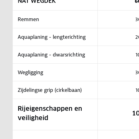
NAT WEGDEK
6
Remmen
3
Aquaplaning - lengterichting
2
Aquaplaning - dwarsrichting
1
Wegligging
3
Zijdelingse grip (cirkelbaan)
1
Rijeigenschappen en
1
veiligheid