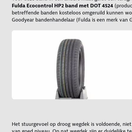
Fulda Ecocontrol HP2 band met DOT 4524
(produc
betreffende banden kosteloos omgeruild kunnen word
Goodyear bandenhandelaar (Fulda is een merk van 
Het stuurgevoel op droog wegdek is voldoende, niet 
van goed niveau. Op nat wegdek zijn er duidelijke