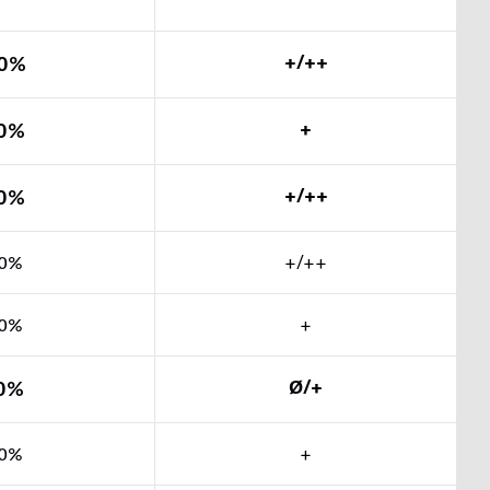
0%
+/++
0%
+
0%
+/++
0%
+/++
0%
+
0%
Ø/+
0%
+