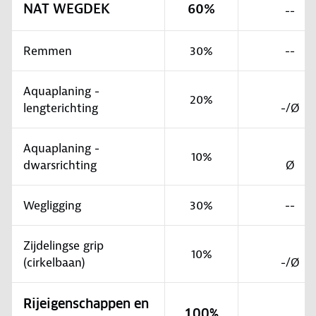
NAT WEGDEK
60%
--
Remmen
30%
--
Aquaplaning -
20%
lengterichting
-/Ø
Aquaplaning -
10%
dwarsrichting
Ø
Wegligging
30%
--
Zijdelingse grip
10%
(cirkelbaan)
-/Ø
Rijeigenschappen en
100%