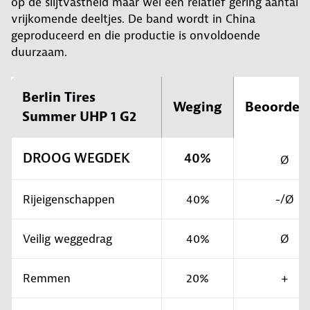
op de slijtvastheid maar wel een relatief gering aantal
vrijkomende deeltjes. De band wordt in China
geproduceerd en die productie is onvoldoende
duurzaam.
Berlin Tires
Weging
Beoordel
Summer UHP 1 G2
DROOG WEGDEK
40%
Ø
Rijeigenschappen
40%
-/Ø
Veilig weggedrag
40%
Ø
Remmen
20%
+