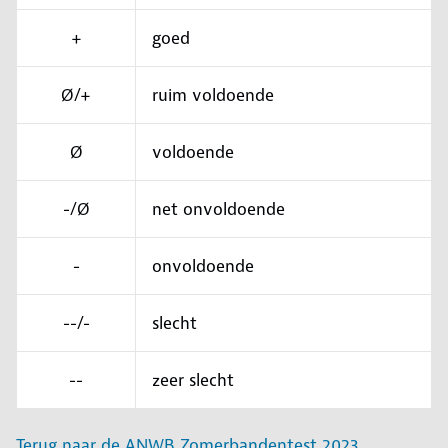
+
goed
Ø/+
ruim voldoende
Ø
voldoende
-/Ø
net onvoldoende
-
onvoldoende
--/-
slecht
--
zeer slecht
Terug naar de ANWB Zomerbandentest 2023