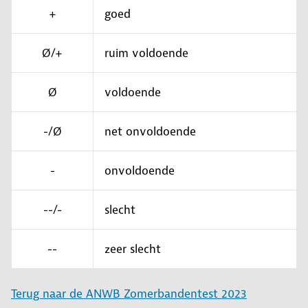
+
goed
Ø/+
ruim voldoende
Ø
voldoende
-/Ø
net onvoldoende
-
onvoldoende
--/-
slecht
--
zeer slecht
Terug naar de ANWB Zomerbandentest 2023