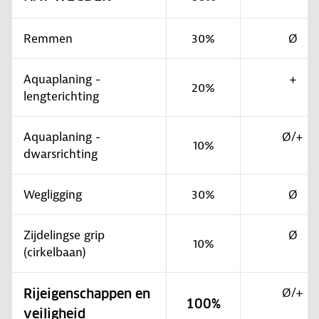
Remmen
30%
Ø
Aquaplaning -
+
20%
lengterichting
Aquaplaning -
Ø/+
10%
dwarsrichting
Wegligging
30%
Ø
Zijdelingse grip
Ø
10%
(cirkelbaan)
Ø/+
Rijeigenschappen en
100%
veiligheid