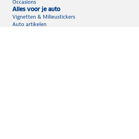
Occasions
Alles voor je auto
Vignetten & Milieustickers
Auto artikelen
Laadpassen
Over ANWB
Werken bij ANWB
Vereniging en bedrijf
Voor de pers
Voorbereid op weg
Wegenwacht
Autoverzekering
Onderweg app
Aansprakelijkheid
Privacy statement
Cookies wijzigen
Algemene voorwaarden
Lidmaatschap opzeggen
© ANWB