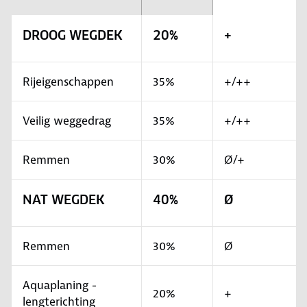
DROOG WEGDEK
20%
+
Rijeigenschappen
35%
+/++
Veilig weggedrag
35%
+/++
Remmen
30%
Ø/+
NAT WEGDEK
40%
Ø
Remmen
30%
Ø
Aquaplaning -
20%
+
lengterichting