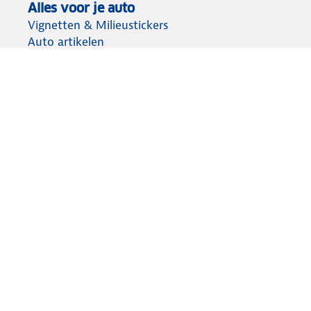
Alles voor je auto
Vignetten & Milieustickers
Auto artikelen
Laadpassen
Over ANWB
Werken bij ANWB
Vereniging en bedrijf
Voor de pers
Voorbereid op weg
Wegenwacht
Autoverzekering
Onderweg app
Aansprakelijkheid
Privacy statement
Cookies wijzigen
Algemene voorwaarden
Lidmaatschap opzeggen
© ANWB