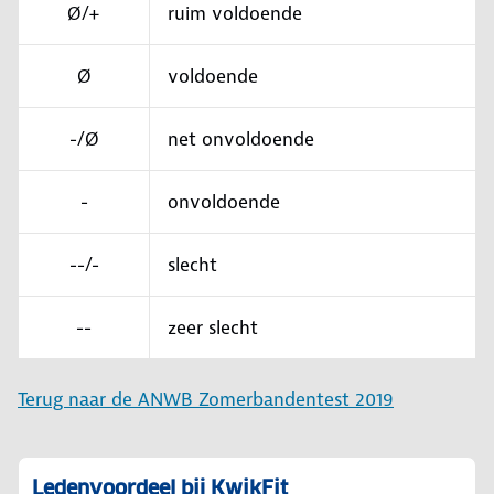
Ø/+
ruim voldoende
Ø
voldoende
-/Ø
net onvoldoende
-
onvoldoende
--/-
slecht
--
zeer slecht
Terug naar de ANWB Zomerbandentest 2019
Ledenvoordeel bij KwikFit