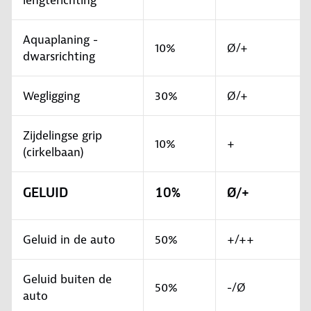
lengterichting
Aquaplaning -
10%
Ø/+
dwarsrichting
Wegligging
30%
Ø/+
Zijdelingse grip
10%
+
(cirkelbaan)
GELUID
10%
Ø/+
Geluid in de auto
50%
+/++
Geluid buiten de
50%
-/Ø
auto