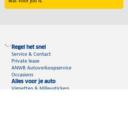
wat voor jou is.
Regel het snel
Service & Contact
Private lease
ANWB Autoverkoopservice
Occasions
Alles voor je auto
Vignetten & Milieustickers
Auto artikelen
Laadpassen
Over ANWB
Werken bij ANWB
Vereniging en bedrijf