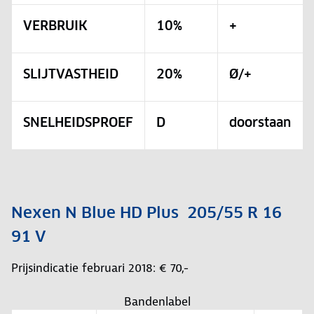
VERBRUIK
10%
+
SLIJTVASTHEID
20%
Ø/+
SNELHEIDSPROEF
D
doorstaan
Nexen N Blue HD Plus 205/55 R 16
91 V
Prijsindicatie februari 2018: € 70,-
Bandenlabel