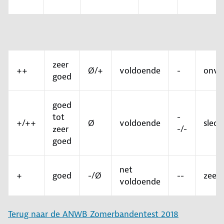
zeer
++
Ø/+
voldoende
-
onvo
goed
goed
tot
-
+/++
Ø
voldoende
slech
zeer
-/-
goed
net
+
goed
-/Ø
--
zeer 
voldoende
Terug naar de ANWB Zomerbandentest 2018