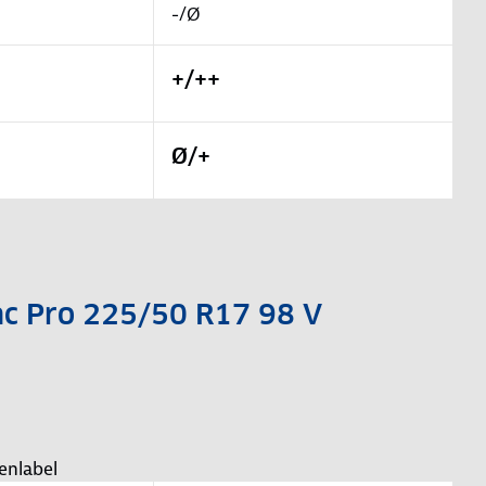
-/Ø
+/++
Ø/+
rac Pro 225/50 R17 98 V
enlabel