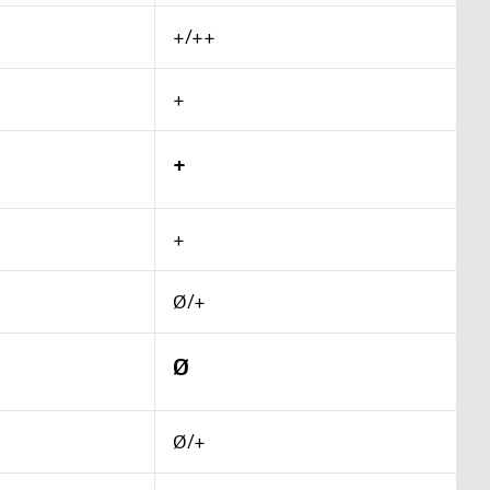
+/++
+
+
+
Ø/+
Ø
Ø/+