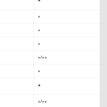
+
+
+
+
+/++
+
+
+/++