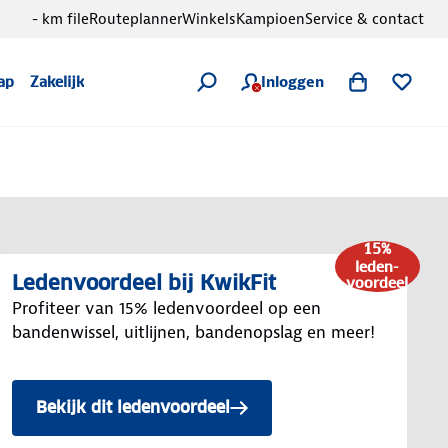
- km file
Routeplanner
Winkels
Kampioen
Service & contact
Inloggen
ap
Zakelijk
15%
leden-
Ledenvoordeel bij KwikFit
voordeel
Profiteer van 15% ledenvoordeel op een
bandenwissel, uitlijnen, bandenopslag en meer!
Bekijk dit ledenvoordeel