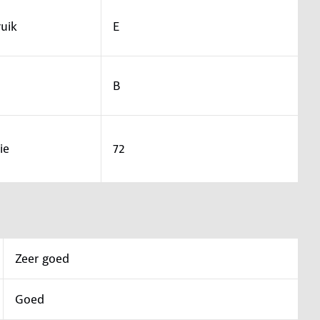
uik
E
B
ie
72
Zeer goed
Goed