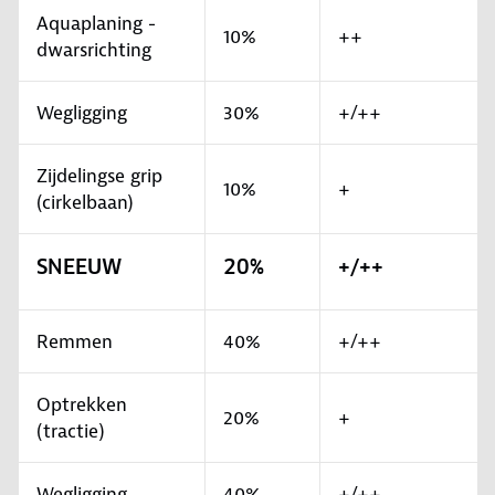
Aquaplaning -
10%
++
dwarsrichting
Wegligging
30%
+/++
Zijdelingse grip
10%
+
(cirkelbaan)
SNEEUW
20%
+/++
Remmen
40%
+/++
Optrekken
20%
+
(tractie)
Wegligging
40%
+/++