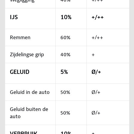
IJS
10%
+/++
Remmen
60%
+/++
Zijdelingse grip
40%
+
GELUID
5%
Ø/+
Geluid in de auto
50%
Ø/+
Geluid buiten de
50%
Ø/+
auto
VERBRUIK
10%
+