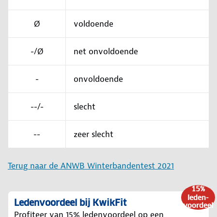
Ø
voldoende
-/Ø
net onvoldoende
-
onvoldoende
--/-
slecht
--
zeer slecht
Terug naar de ANWB Winterbandentest 2021
15%
leden-
Ledenvoordeel bij KwikFit
voordeel
Profiteer van 15% ledenvoordeel op een