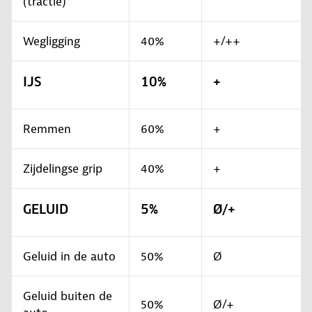
(tractie)
Wegligging
40%
+/++
IJS
10%
+
Remmen
60%
+
Zijdelingse grip
40%
+
GELUID
5%
Ø/+
Geluid in de auto
50%
Ø
Geluid buiten de
50%
Ø/+