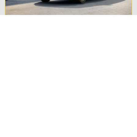
Private lease
Steeds meer Nederlanders leasen hun privé-auto.
Lees alles over private lease en ontdek of het ook
wat voor jou is.
Regel het snel
Service & Contact
Private lease
ANWB Autoverkoopservice
Occasions
Alles voor je auto