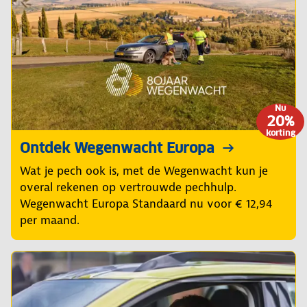
Nu
20%
korting
Ontdek Wegenwacht Europa
Wat je pech ook is, met de Wegenwacht kun je
overal rekenen op vertrouwde pechhulp.
Wegenwacht Europa Standaard nu voor € 12,94
per maand.