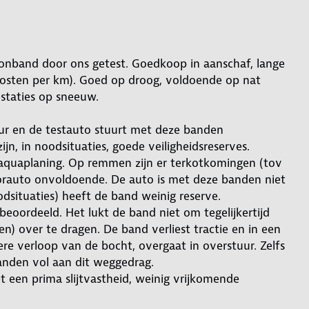
 sesonband door ons getest. Goedkoop in aanschaf, lange
kosten per km). Goed op droog, voldoende op nat
staties op sneeuw.
ur en de testauto stuurt met deze banden
ijn, in noodsituaties, goede veiligheidsreserves.
aquaplaning. Op remmen zijn er terkotkomingen (tov
orauto onvoldoende. De auto is met deze banden niet
dsituaties) heeft de band weinig reserve.
beoordeeld. Het lukt de band niet om tegelijkertijd
n) over te dragen. De band verliest tractie en in een
ere verloop van de bocht, overgaat in overstuur. Zelfs
anden vol aan dit weggedrag.
 een prima slijtvastheid, weinig vrijkomende