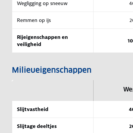
Wegligging op sneeuw
4
Remmen op ijs
2
Rijeigenschappen en
1
veiligheid
Milieueigenschappen
We
Slijtvastheid
4
Slijtage deeltjes
2