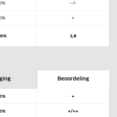
0%
--/-
0%
+
00%
2,8
ging
Beoordeling
0%
+
0%
+/++