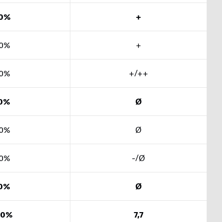
0%
+
0%
+
0%
+/++
0%
Ø
0%
Ø
0%
-/Ø
0%
Ø
00%
7,7