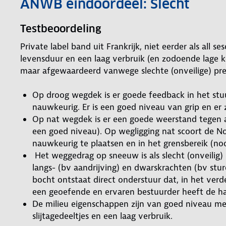
ANWB eindoordeel: Slecht
Testbeoordeling
Private label band uit Frankrijk, niet eerder als all
levensduur en een laag verbruik (en zodoende lage 
maar afgewaardeerd vanwege slechte (onveilige) pre
Op droog wegdek is er goede feedback in het stu
nauwkeurig. Er is een goed niveau van grip en er z
Op nat wegdek is er een goede weerstand tegen 
een goed niveau). Op wegligging nat scoort de N
nauwkeurig te plaatsen en in het grensbereik (noo
Het weggedrag op sneeuw is als slecht (onveilig) 
langs- (bv aandrijving) en dwarskrachten (bv sture
bocht ontstaat direct onderstuur dat, in het verd
een geoefende en ervaren bestuurder heeft de h
De milieu eigenschappen zijn van goed niveau met
slijtagedeeltjes en een laag verbruik.