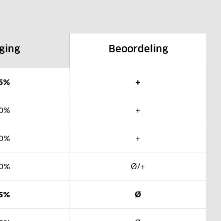
ging
Beoordeling
5%
+
0%
+
0%
+
0%
Ø/+
5%
Ø