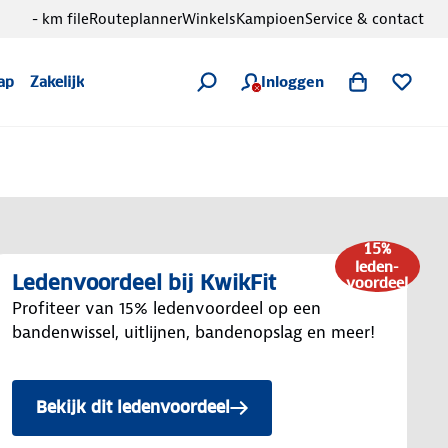
- km file
Routeplanner
Winkels
Kampioen
Service & contact
Inloggen
ap
Zakelijk
15%
leden-
Ledenvoordeel bij KwikFit
voordeel
Profiteer van 15% ledenvoordeel op een
bandenwissel, uitlijnen, bandenopslag en meer!
Bekijk dit ledenvoordeel