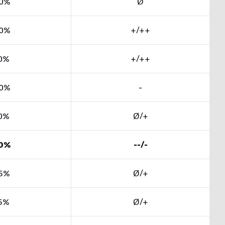
0%
Ø
0%
+/++
0%
+/++
0%
-
0%
Ø/+
0%
--/-
5%
Ø/+
5%
Ø/+