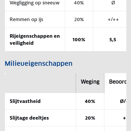
Wegligging op sneeuw
40%
Ø
Remmen op ijs
20%
+/++
Rijeigenschappen en
100%
5,5
veiligheid
Milieueigenschappen
Weging
Beoorde
Slijtvastheid
40%
Ø/+
Slijtage deeltjes
20%
+