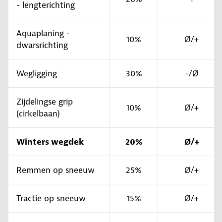
- lengterichting
Aquaplaning -
10%
Ø/+
dwarsrichting
Wegligging
30%
-/Ø
Zijdelingse grip
10%
Ø/+
(cirkelbaan)
Winters wegdek
20%
Ø/+
Remmen op sneeuw
25%
Ø/+
Tractie op sneeuw
15%
Ø/+