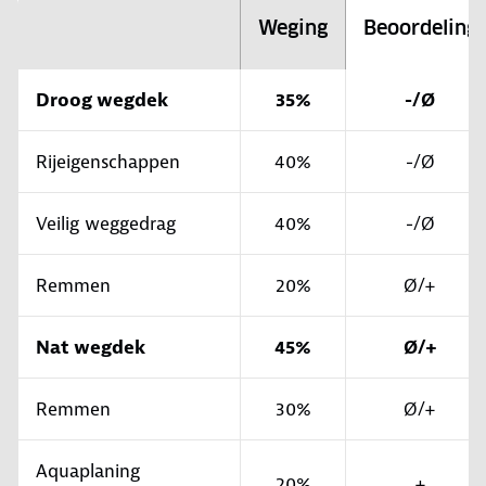
Weging
Beoordeling
Droog wegdek
35%
-/Ø
Rijeigenschappen
40%
-/Ø
Veilig weggedrag
40%
-/Ø
Remmen
20%
Ø/+
Nat wegdek
45%
Ø/+
Remmen
30%
Ø/+
Aquaplaning
20%
+