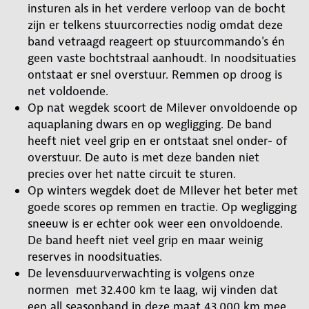
insturen als in het verdere verloop van de bocht
zijn er telkens stuurcorrecties nodig omdat deze
band vetraagd reageert op stuurcommando's én
geen vaste bochtstraal aanhoudt. In noodsituaties
ontstaat er snel overstuur. Remmen op droog is
net voldoende.
Op nat wegdek scoort de Milever onvoldoende op
aquaplaning dwars en op wegligging. De band
heeft niet veel grip en er ontstaat snel onder- of
overstuur. De auto is met deze banden niet
precies over het natte circuit te sturen.
Op winters wegdek doet de MIlever het beter met
goede scores op remmen en tractie. Op wegligging
sneeuw is er echter ook weer een onvoldoende.
De band heeft niet veel grip en maar weinig
reserves in noodsituaties.
De levensduurverwachting is volgens onze
normen met 32.400 km te laag, wij vinden dat
een all seasonband in deze maat 43.000 km mee