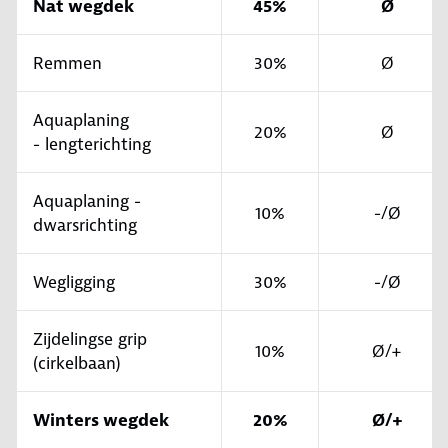
Nat wegdek
45%
Ø
Remmen
30%
Ø
Aquaplaning
20%
Ø
- lengterichting
Aquaplaning -
10%
-/Ø
dwarsrichting
Wegligging
30%
-/Ø
Zijdelingse grip
10%
Ø/+
(cirkelbaan)
Winters wegdek
20%
Ø/+