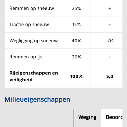
Remmen op sneeuw
25%
+
Tractie op sneeuw
15%
+
Wegligging op sneeuw
40%
-/Ø
Remmen op ijs
20%
+
Rijeigenschappen en
100%
5,0
veiligheid
Milieueigenschappen
Weging
Beoorde