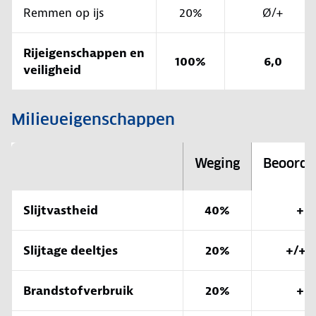
Remmen op ijs
20%
Ø/+
Rijeigenschappen en
100%
6,0
veiligheid
Milieueigenschappen
Weging
Beoorde
Slijtvastheid
40%
+
Slijtage deeltjes
20%
+/++
Brandstofverbruik
20%
+