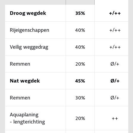
Droog wegdek
35%
+/++
Rijeigenschappen
40%
+/++
Veilig weggedrag
40%
+/++
Remmen
20%
Ø/+
Nat wegdek
45%
Ø/+
Remmen
30%
Ø/+
Aquaplaning
20%
++
- lengterichting