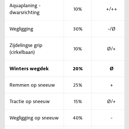
Aquaplaning -
10%
+/++
dwarsrichting
Wegligging
30%
-/Ø
Zijdelingse grip
10%
Ø/+
(cirkelbaan)
Winters wegdek
20%
Ø
Remmen op sneeuw
25%
+
Tractie op sneeuw
15%
Ø/+
Wegligging op sneeuw
40%
-