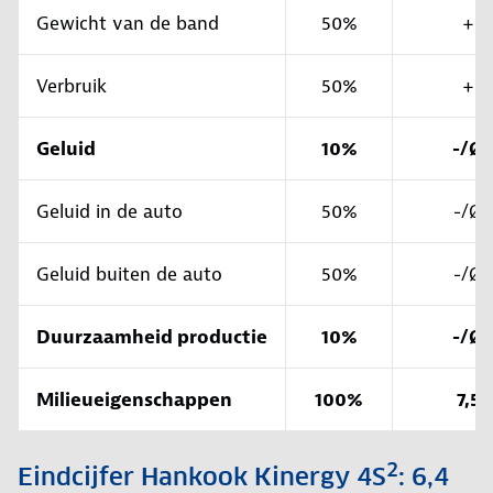
Gewicht van de band
50%
+
Verbruik
50%
+
Geluid
10%
-/Ø
Geluid in de auto
50%
-/Ø
Geluid buiten de auto
50%
-/Ø
Duurzaamheid productie
10%
-/Ø
Milieueigenschappen
100%
7,5
2
Eindcijfer Hankook Kinergy 4S
: 6,4