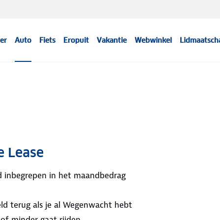
er
Auto
Fiets
Eropuit
Vakantie
Webwinkel
Lidmaatsch
e Lease
ijd inbegrepen in het maandbedrag
ld terug als je al Wegenwacht hebt
 of minder gaat rijden