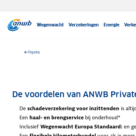
Wegenwacht
Verzekeringen
Energie
Verke
Toyota
De voordelen van ANWB Privat
De
schadeverzekering voor inzittenden
is alt
Een
haal- en brengservice
bij onderhoud*
Inclusief
Wegenwacht Europa Standaard:
en ge
Een
flexibele kilometerbundel
voor als je meer