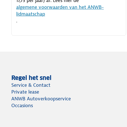
17,75 per jaar) af. Lees hier de
algemene voorwaarden van het ANWB-
lidmaatschap
.
Regel het snel
Service & Contact
Private lease
ANWB Autoverkoopservice
Occasions