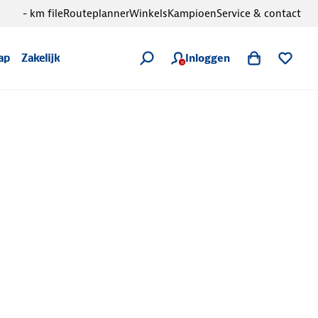
- km file
Routeplanner
Winkels
Kampioen
Service & contact
Inloggen
ap
Zakelijk