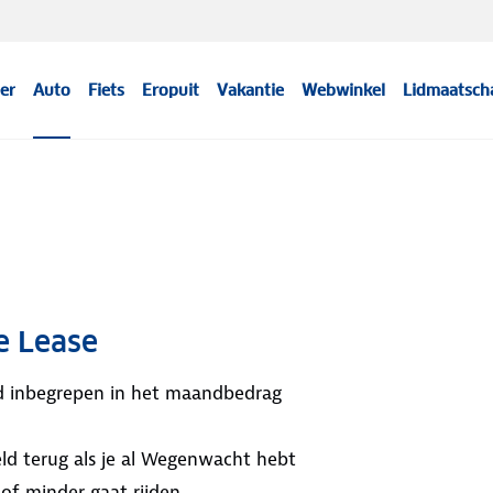
er
Auto
Fiets
Eropuit
Vakantie
Webwinkel
Lidmaatsch
e Lease
ijd inbegrepen in het maandbedrag
ld terug als je al Wegenwacht hebt
 of minder gaat rijden