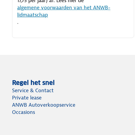
17,75 per jaar) af. Lees hier de
algemene voorwaarden van het ANWB-
lidmaatschap
.
Regel het snel
Service & Contact
Private lease
ANWB Autoverkoopservice
Occasions