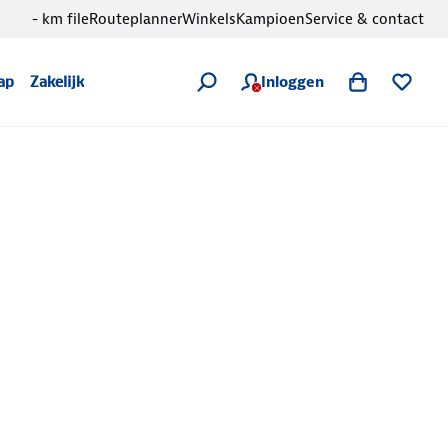
- km file
Routeplanner
Winkels
Kampioen
Service & contact
Inloggen
ap
Zakelijk