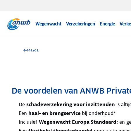
Wegenwacht
Verzekeringen
Energie
Verke
Mazda
De voordelen van ANWB Privat
De
schadeverzekering voor inzittenden
is alt
Een
haal- en brengservice
bij onderhoud*
Inclusief
Wegenwacht Europa Standaard:
en ge
Een
flexibele kilometerbundel
voor als je meer