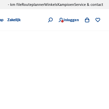
- km file
Routeplanner
Winkels
Kampioen
Service & contact
Inloggen
ap
Zakelijk