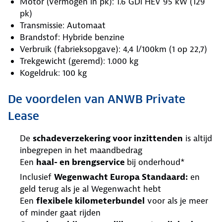
Motor (vermogen in pk): 1.6 GDi HEV 95 kW (129
pk)
Transmissie: Automaat
Brandstof: Hybride benzine
Verbruik (fabrieksopgave): 4,4 l/100km (1 op 22,7)
Trekgewicht (geremd): 1.000 kg
Kogeldruk: 100 kg
De voordelen van ANWB Private
Lease
De
schadeverzekering voor inzittenden
is altijd
inbegrepen in het maandbedrag
Een
haal- en brengservice
bij onderhoud*
Inclusief
Wegenwacht Europa Standaard:
en
geld terug als je al Wegenwacht hebt
Een
flexibele kilometerbundel
voor als je meer
of minder gaat rijden