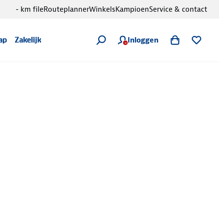
- km file
Routeplanner
Winkels
Kampioen
Service & contact
Inloggen
ap
Zakelijk