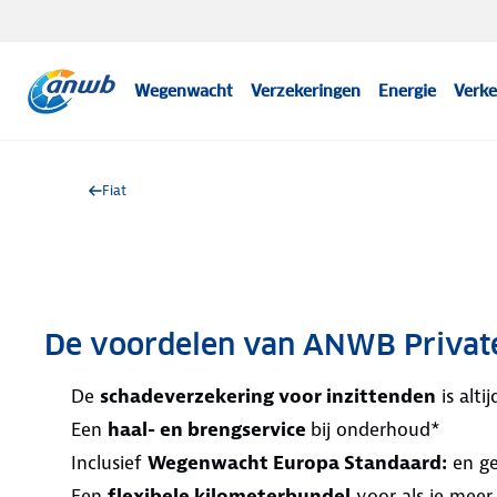
Wegenwacht
Verzekeringen
Energie
Verke
Fiat
De voordelen van ANWB Privat
De
schadeverzekering voor inzittenden
is alt
Een
haal- en brengservice
bij onderhoud*
Inclusief
Wegenwacht Europa Standaard:
en ge
Een
flexibele kilometerbundel
voor als je meer