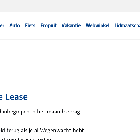
er
Auto
Fiets
Eropuit
Vakantie
Webwinkel
Lidmaatsch
e Lease
ijd inbegrepen in het maandbedrag
ld terug als je al Wegenwacht hebt
 of minder gaat rijden