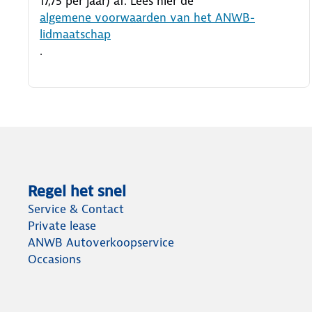
17,75 per jaar) af. Lees hier de
algemene voorwaarden van het ANWB-
lidmaatschap
.
Regel het snel
Service & Contact
Private lease
ANWB Autoverkoopservice
Occasions