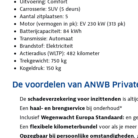
Uitvoering: Comfort
Carrosserie: SUV (5 deurs)
Aantal zitplaatsen: 5
Motor (vermogen in pk): EV 230 kW (313 pk)
Batterijcapaciteit: 84 kWh
Transmissie: Automaat
Brandstof: Elektriciteit
Actieradius (WLTP): 482 kilometer
Trekgewicht: 750 kg
Kogeldruk: 150 kg
De voordelen van ANWB Privat
De
schadeverzekering voor inzittenden
is alt
Een
haal- en brengservice
bij onderhoud*
Inclusief
Wegenwacht Europa Standaard:
en ge
Een
flexibele kilometerbundel
voor als je meer
Opzegbaar bij persoonlijke omstandigheden
,