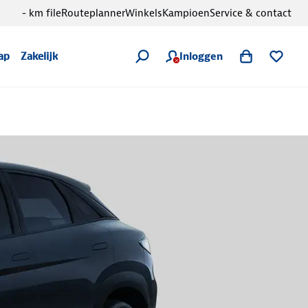
- km file
Routeplanner
Winkels
Kampioen
Service & contact
Inloggen
ap
Zakelijk