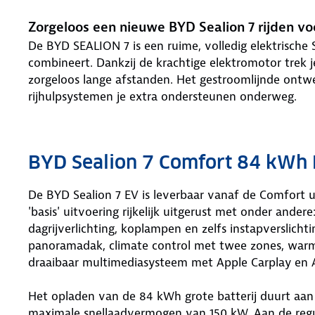
Zorgeloos een nieuwe BYD Sealion 7 rijden v
De BYD SEALION 7 is een ruime, volledig elektrische
combineert. Dankzij de krachtige elektromotor trek je
zorgeloos lange afstanden. Het gestroomlijnde ontwe
rijhulpsystemen je extra ondersteunen onderweg.
BYD Sealion 7 Comfort 84 kWh 
De BYD Sealion 7 EV is leverbaar vanaf de Comfort u
'basis' uitvoering rijkelijk uitgerust met onder andere
dagrijverlichting, koplampen en zelfs instapverslichti
panoramadak, climate control met twee zones, war
draaibaar multimediasysteem met Apple Carplay en 
Het opladen van de 84 kWh grote batterij duurt aa
maximale snellaadvermogen van 150 kW. Aan de reguli