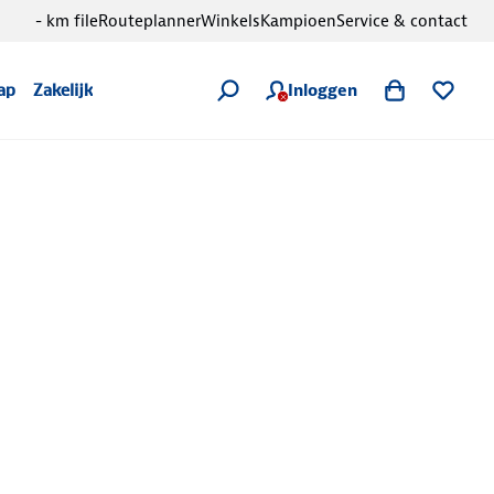
- km file
Routeplanner
Winkels
Kampioen
Service & contact
Inloggen
ap
Zakelijk