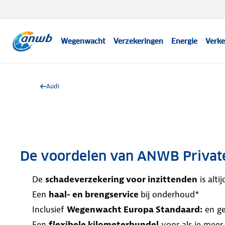
Wegenwacht
Verzekeringen
Energie
Verke
Audi
De voordelen van ANWB Privat
De
schadeverzekering voor inzittenden
is alt
Een
haal- en brengservice
bij onderhoud*
Inclusief
Wegenwacht Europa Standaard:
en ge
Een
flexibele kilometerbundel
voor als je meer