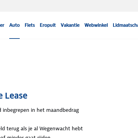
er
Auto
Fiets
Eropuit
Vakantie
Webwinkel
Lidmaatsch
e Lease
ijd inbegrepen in het maandbedrag
ld terug als je al Wegenwacht hebt
 of minder gaat rijden