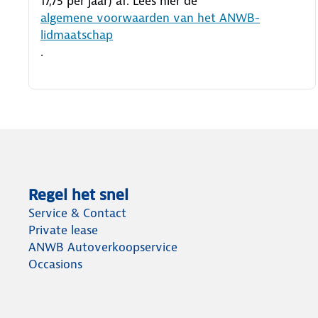
17,75 per jaar) af. Lees hier de
algemene voorwaarden van het ANWB-
lidmaatschap
.
Regel het snel
Service & Contact
Private lease
ANWB Autoverkoopservice
Occasions