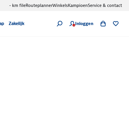
- km file
Routeplanner
Winkels
Kampioen
Service & contact
Inloggen
ap
Zakelijk