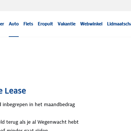
er
Auto
Fiets
Eropuit
Vakantie
Webwinkel
Lidmaatsch
e Lease
ijd inbegrepen in het maandbedrag
ld terug als je al Wegenwacht hebt
 of minder gaat rijden