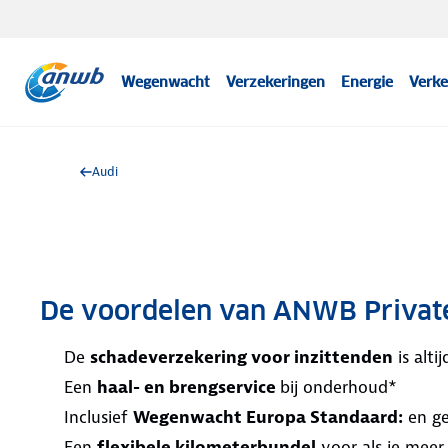
Wegenwacht
Verzekeringen
Energie
Verke
Audi
De voordelen van ANWB Privat
De
schadeverzekering voor inzittenden
is alt
Een
haal- en brengservice
bij onderhoud*
Inclusief
Wegenwacht Europa Standaard:
en ge
Een
flexibele kilometerbundel
voor als je meer