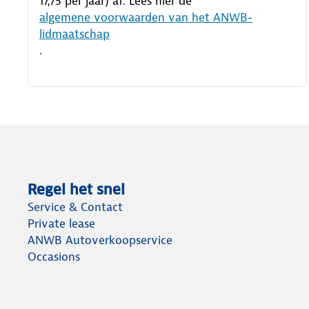
17,75 per jaar) af. Lees hier de
algemene voorwaarden van het ANWB-
lidmaatschap
.
Regel het snel
Service & Contact
Private lease
ANWB Autoverkoopservice
Occasions