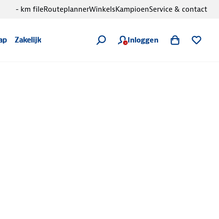
- km file
Routeplanner
Winkels
Kampioen
Service & contact
Inloggen
ap
Zakelijk