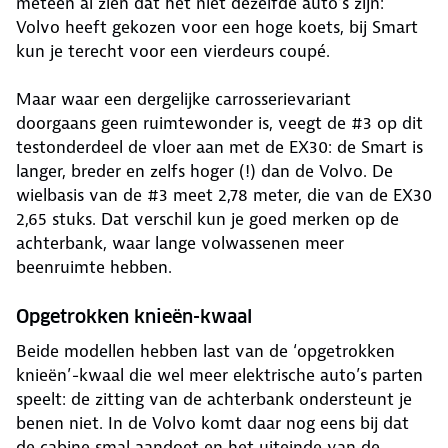
meteen al zien dat het niet dezelfde auto’s zijn:
Volvo heeft gekozen voor een hoge koets, bij Smart
kun je terecht voor een vierdeurs coupé.
Maar waar een dergelijke carrosserievariant
doorgaans geen ruimtewonder is, veegt de #3 op dit
testonderdeel de vloer aan met de EX30: de Smart is
langer, breder en zelfs hoger (!) dan de Volvo. De
wielbasis van de #3 meet 2,78 meter, die van de EX30
2,65 stuks. Dat verschil kun je goed merken op de
achterbank, waar lange volwassenen meer
beenruimte hebben.
Opgetrokken knieën-kwaal
Beide modellen hebben last van de ‘opgetrokken
knieën’-kwaal die wel meer elektrische auto’s parten
speelt: de zitting van de achterbank ondersteunt je
benen niet. In de Volvo komt daar nog eens bij dat
de cabine smal aandoet en het uiteinde van de