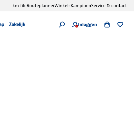
- km file
Routeplanner
Winkels
Kampioen
Service & contact
Inloggen
ap
Zakelijk