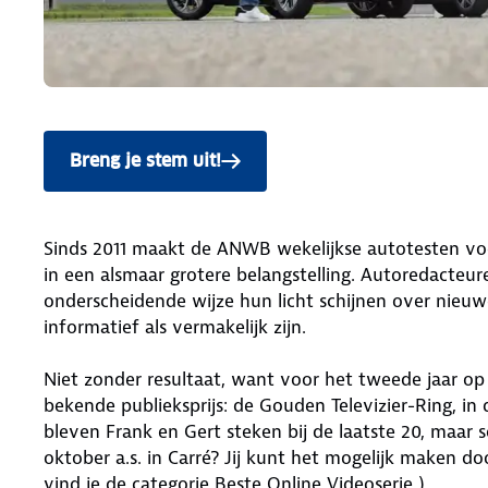
Breng je stem uit!
Sinds 2011 maakt de ANWB wekelijkse autotesten v
in een alsmaar grotere belangstelling. Autoredacteu
onderscheidende wijze hun licht schijnen over nieuw
informatief als vermakelijk zijn.
Niet zonder resultaat, want voor het tweede jaar o
bekende publieksprijs: de Gouden Televizier-Ring, in d
bleven Frank en Gert steken bij de laatste 20, maar sc
oktober a.s. in Carré? Jij kunt het mogelijk maken d
vind je de categorie Beste Online Videoserie ).