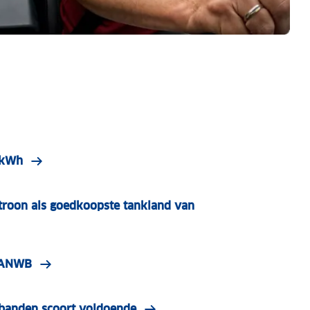
r kWh
roon als goedkoopste tankland van
| ANWB
e banden scoort voldoende