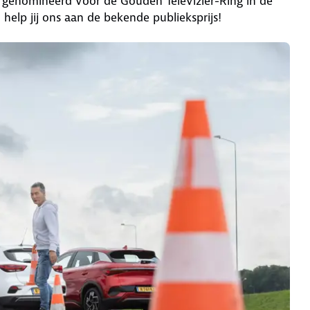
j genomineerd voor de Gouden Televizier-Ring in de
 help jij ons aan de bekende publieksprijs!