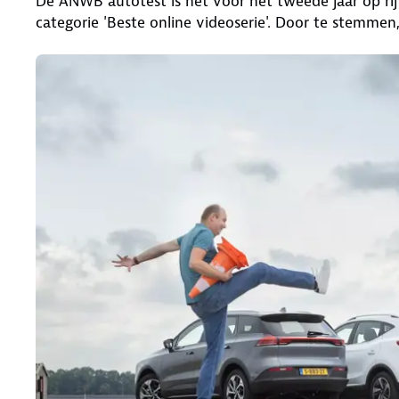
De ANWB autotest is het voor het tweede jaar op ri
categorie 'Beste online videoserie'. Door te stemmen,