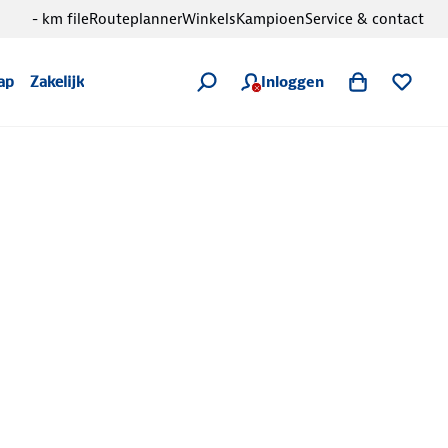
- km file
Routeplanner
Winkels
Kampioen
Service & contact
Inloggen
ap
Zakelijk