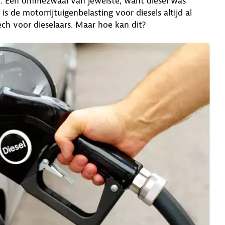
e. Een ommezwaai van jewelste, want diesel was
s de motorrijtuigenbelasting voor diesels altijd al
ch voor dieselaars. Maar hoe kan dit?