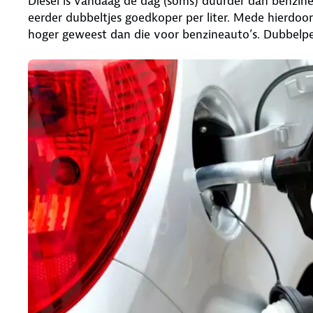
Diesel is vandaag de dag (soms) duurder dan benzin
eerder dubbeltjes goedkoper per liter. Mede hierdoor i
hoger geweest dan die voor benzineauto’s. Dubbelpe