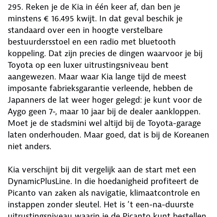
295. Reken je de Kia in één keer af, dan ben je
minstens € 16.495 kwijt. In dat geval beschik je
standaard over een in hoogte verstelbare
bestuurdersstoel en een radio met bluetooth
koppeling. Dat zijn precies de dingen waarvoor je bij
Toyota op een luxer uitrustingsniveau bent
aangewezen. Maar waar Kia lange tijd de meest
imposante fabrieksgarantie verleende, hebben de
Japanners de lat weer hoger gelegd: je kunt voor de
Aygo geen 7-, maar 10 jaar bij de dealer aankloppen.
Moet je de stadsmini wel altijd bij de Toyota-garage
laten onderhouden. Maar goed, dat is bij de Koreanen
niet anders.
Kia verschijnt bij dit vergelijk aan de start met een
DynamicPlusLine. In die hoedanigheid profiteert de
Picanto van zaken als navigatie, klimaatcontrole en
instappen zonder sleutel. Het is ’t een-na-duurste
uitrustingsniveau waarin je de Picanto kunt bestellen,