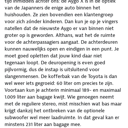
tijd inmiddels achter ons: de Aygo X is in de optiek
van de Japanners de enige auto binnen het
huishouden. Ze zien bovendien een klantengroep
voor zich zónder kinderen. Dan kun je op je vingers
natellen dat de nieuwste Aygo er van binnen niet
groter op is geworden. Althans, wat het de ruimte
voor de achterpassagiers aangaat. De achterdeuren
kunnen nauwelijks open en eindigen in een punt. Je
moet goed opletten dat jouw kind daar niet
tegenaan loopt. De deuropening is even goed
pijlvormig, dus de instap is uitsluitend voor
slangenmensen. De kofferbak van de Toyota is dan
wel weer iets gegroeid: 60 liter om precies te zijn.
Voortaan kun je achterin minimaal 189- en maximaal
1.009 liter aan bagage kwijt. Wie genoegen neemt
met de reguliere stereo, mist misschien wat bas maar
krijgt dankzij het ontbreken van de optionele
subwoofer wel meer laadruimte. In dat geval kan er
minstens 231 liter aan bagage mee.