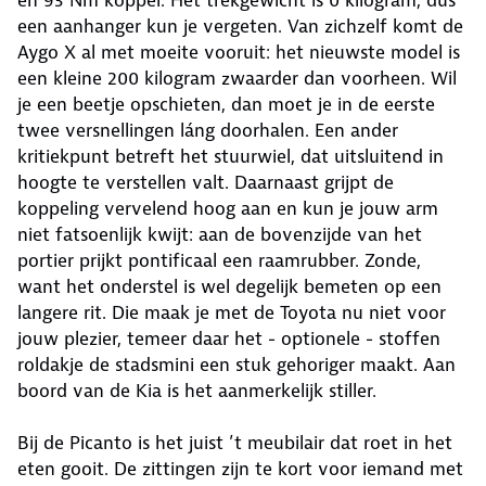
en 93 Nm koppel. Het trekgewicht is 0 kilogram, dus
een aanhanger kun je vergeten. Van zichzelf komt de
Aygo X al met moeite vooruit: het nieuwste model is
een kleine 200 kilogram zwaarder dan voorheen. Wil
je een beetje opschieten, dan moet je in de eerste
twee versnellingen láng doorhalen. Een ander
kritiekpunt betreft het stuurwiel, dat uitsluitend in
hoogte te verstellen valt. Daarnaast grijpt de
koppeling vervelend hoog aan en kun je jouw arm
niet fatsoenlijk kwijt: aan de bovenzijde van het
portier prijkt pontificaal een raamrubber. Zonde,
want het onderstel is wel degelijk bemeten op een
langere rit. Die maak je met de Toyota nu niet voor
jouw plezier, temeer daar het - optionele - stoffen
roldakje de stadsmini een stuk gehoriger maakt. Aan
boord van de Kia is het aanmerkelijk stiller.
Bij de Picanto is het juist ’t meubilair dat roet in het
eten gooit. De zittingen zijn te kort voor iemand met