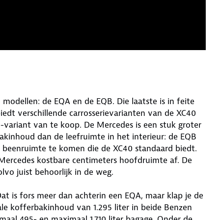
modellen: de EQA en de EQB. Die laatste is in feite
edt verschillende carrosserievarianten van de XC40
é-variant van te koop. De Mercedes is een stuk groter
akinhoud dan de leefruimte in het interieur: de EQB
e beenruimte te komen die de XC40 standaard biedt.
Mercedes kostbare centimeters hoofdruimte af. De
lvo juist behoorlijk in de weg.
Dat is fors meer dan achterin een EQA, maar klap je de
e kofferbakinhoud van 1.295 liter in beide Benzen
aal 495- en maximaal 1.710 liter bagage. Onder de