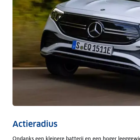
Actieradius
Ondanks een kleinere batterij en een hoger leeggewic