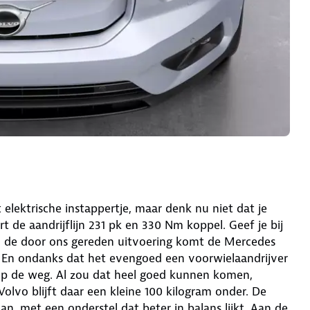
elektrische instappertje, maar denk nu niet dat je
 de aandrijflijn 231 pk en 330 Nm koppel. Geef je bij
 In de door ons gereden uitvoering komt de Mercedes
 En ondanks dat het evengoed een voorwielaandrijver
k op de weg. Al zou dat heel goed kunnen komen,
lvo blijft daar een kleine 100 kilogram onder. De
n, met een onderstel dat beter in balans lijkt. Aan de