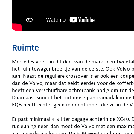
Ruimte
Mercedes voert in dit deel van de markt een tweetal 
het ruimtewagenbroertje van de eerste. Ook Volvo bi
aan. Naast de reguliere crossover is er ook een coup
dan de Volvo, maar dat geldt eerder voor de kofferb
heeft een verschuifbare achterbank nodig om tot d
Daarnaast snoept het optionele panoramadak in de 
EQB heeft echter geen middentunnel: die zit in de Vo
Er past minimaal 419 liter bagage achterin de XC40. 
rugleuning neer, dan moet de Volvo met een maximal
zijn meerdere erkennen. De EQB weet raad met minim