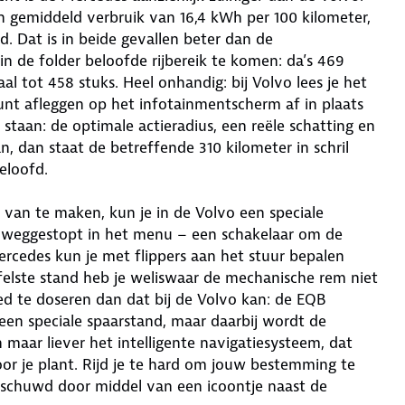
en gemiddeld verbruik van 16,4 kWh per 100 kilometer,
d. Dat is in beide gevallen beter dan de
in de folder beloofde rijbereik te komen: da’s 469
 tot 458 stuks. Heel onhandig: bij Volvo lees je het
 kunt afleggen op het infotainmentscherm af in plaats
 staan: de optimale actieradius, een reële schatting en
, dan staat de betreffende 310 kilometer in schril
eloofd.
van te maken, kun je in de Volvo een speciale
ep weggestopt in het menu – een schakelaar om de
ercedes kun je met flippers aan het stuur bepalen
elste stand heb je weliswaar de mechanische rem niet
ed te doseren dan dat bij de Volvo kan: de EQB
een speciale spaarstand, maar daarbij wordt de
maar liever het intelligente navigatiesysteem, dat
oor je plant. Rijd je te hard om jouw bestemming te
rschuwd door middel van een icoontje naast de