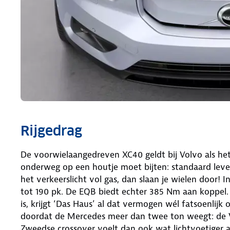
Rijgedrag
De voorwielaangedreven XC40 geldt bij Volvo als het 
onderweg op een houtje moet bijten: standaard levert
het verkeerslicht vol gas, dan slaan je wielen door!
tot 190 pk. De EQB biedt echter 385 Nm aan koppel.
is, krijgt ‘Das Haus’ al dat vermogen wél fatsoenlij
doordat de Mercedes meer dan twee ton weegt: de Vo
Zweedse crossover voelt dan ook wat lichtvoetiger aa