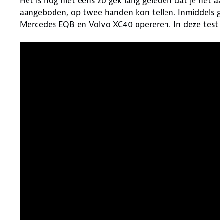
Het is nog niet eens zo gek lang geleden dat je het 
aangeboden, op twee handen kon tellen. Inmiddels g
Mercedes EQB en Volvo XC40 opereren. In deze test 