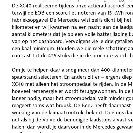
De XC40 realiseerde tijdens onze actieradiusproef e
terwijl de EQB een score liet noteren van 15 kWh ron
fabrieksopgave! De Mercedes wist zelfs dicht bij het 
kilometer en wij kwamen na een nacht aan de laadpaal
aantal kilometers dat je op een volle batterijlading
van op het dashboard. Vervolgens zie je drie getallen
een kaal minimum. Houden we die reële schatting aan
contrast tot de 425 stuks die in de brochure wordt b
Om je te helpen daar alsnog meer dan 400 kilometer 
spaarstand selecteren. En anders zit er – ergens di
XC40 met alleen het stroompedaal te rijden. In de M
hoeveel remenergie er wordt teruggewonnen. In de f
langer nodig, maar het stroompedaal valt minder go
reageert soms wat bruusk. De Benz heeft daarnaast 
werking van de klimaatcontrole beknot. Doe ons dan 
net als bij de Volvo de benodigde laadstops alvast v
halen, dan wordt je daarvoor in de Mercedes gewaa