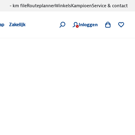
- km file
Routeplanner
Winkels
Kampioen
Service & contact
Inloggen
ap
Zakelijk