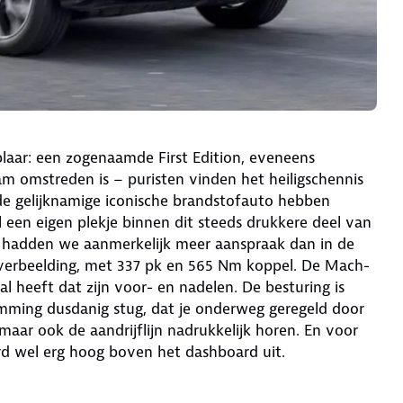
aar: een zogenaamde First Edition, eveneens
m omstreden is – puristen vinden het heiligschennis
de gelijknamige iconische brandstofauto hebben
een eigen plekje binnen dit steeds drukkere deel van
g hadden we aanmerkelijk meer aanspraak dan in de
 verbeelding, met 337 pk en 565 Nm koppel. De Mach-
 al heeft dat zijn voor- en nadelen. De besturing is
mming dusdanig stug, dat je onderweg geregeld door
aar ook de aandrijflijn nadrukkelijk horen. En voor
ord wel erg hoog boven het dashboard uit.