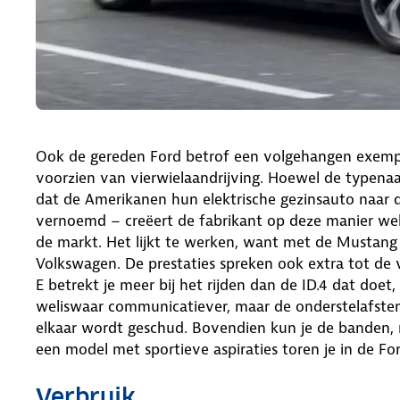
Ook de gereden Ford betrof een volgehangen exempl
voorzien van vierwielaandrijving. Hoewel de typenaa
dat de Amerikanen hun elektrische gezinsauto naar 
vernoemd – creëert de fabrikant op deze manier wel 
de markt. Het lijkt te werken, want met de Mustan
Volkswagen. De prestaties spreken ook extra tot de
E betrekt je meer bij het rijden dan de ID.4 dat doet,
weliswaar communicatiever, maar de onderstelafste
elkaar wordt geschud. Bovendien kun je de banden, m
een model met sportieve aspiraties toren je in de F
Verbruik