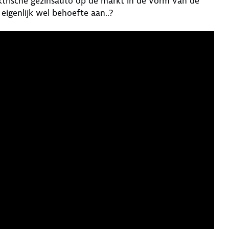
ktrische gezinsauto op de markt in de vorm van de
igenlijk wel behoefte aan..?