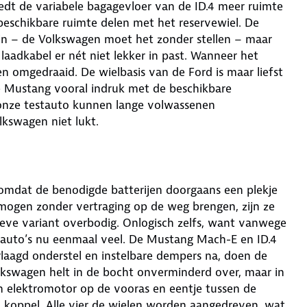
iedt de variabele bagagevloer van de ID.4 meer ruimte
 beschikbare ruimte delen met het reservewiel. De
n – de Volkswagen moet het zonder stellen – maar
laadkabel er nét niet lekker in past. Wanneer het
n omgedraaid. De wielbasis van de Ford is maar liefst
de Mustang vooral indruk met de beschikbare
onze testauto kunnen lange volwassenen
lkswagen niet lukt.
 omdat de benodigde batterijen doorgaans een plekje
rmogen zonder vertraging op de weg brengen, zijn ze
rtieve variant overbodig. Onlogisch zelfs, want vanwege
e auto’s nu eenmaal veel. De Mustang Mach-E en ID.4
rlaagd onderstel en instelbare dempers na, doen de
lkswagen helt in de bocht onverminderd over, maar in
een elektromotor op de vooras en eentje tussen de
koppel. Alle vier de wielen worden aangedreven, wat