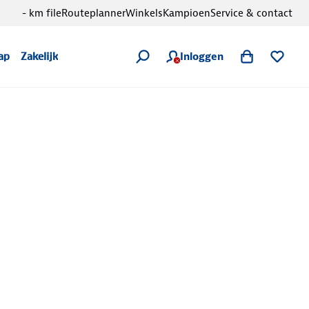
- km file
Routeplanner
Winkels
Kampioen
Service & contact
Inloggen
ap
Zakelijk