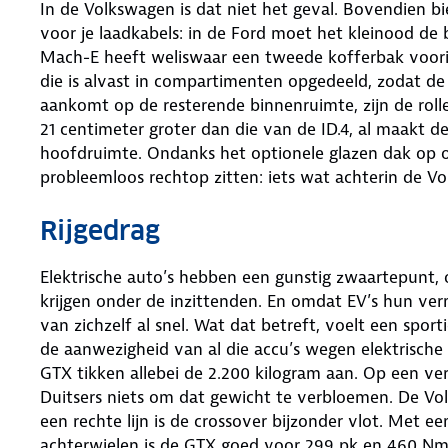
In de Volkswagen is dat niet het geval. Bovendien b
voor je laadkabels: in de Ford moet het kleinood de
Mach-E heeft weliswaar een tweede kofferbak voori
die is alvast in compartimenten opgedeeld, zodat de 
aankomt op de resterende binnenruimte, zijn de rolle
21 centimeter groter dan die van de ID.4, al maakt 
hoofdruimte. Ondanks het optionele glazen dak op 
probleemloos rechtop zitten: iets wat achterin de Vo
Rijgedrag
Elektrische auto’s hebben een gunstig zwaartepunt,
krijgen onder de inzittenden. En omdat EV’s hun ve
van zichzelf al snel. Wat dat betreft, voelt een spo
de aanwezigheid van al die accu’s wegen elektrisch
GTX tikken allebei de 2.200 kilogram aan. Op een ve
Duitsers niets om dat gewicht te verbloemen. De Vo
een rechte lijn is de crossover bijzonder vlot. Met 
achterwielen is de GTX goed voor 299 pk en 460 Nm 