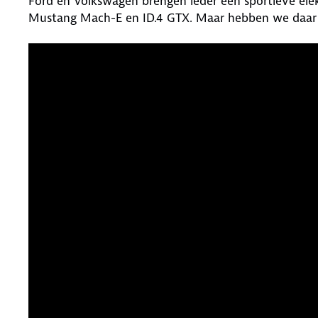
Ford en Volkswagen brengen ieder een sportieve ele
Mustang Mach-E en ID.4 GTX. Maar hebben we daar e